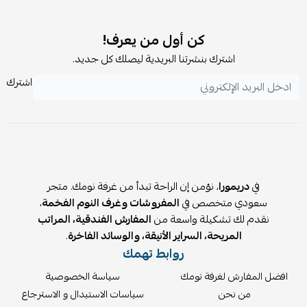
200)
1 غطاء مخدة: 50×75 سم
1 غطاء مخدة بأطراف: 50×75 + 5 سم
كن أول من يعرف!
✨ المميزات:
اشترك بنشرتنا البريدية ليصلك كل جديد.
قماش ناعم عالي الكثافة يشبه القطن
اشترك
حشوة صيفية خفيفة 350 GSM (بديل الحرير)
طباعة رقمية دقيقة وثابتة
مناسب لأسرة 120×200 و140×200 سم
💤 المخدات:
العدد: 2 مخدة فندقية
في
دريمورا
، نؤمن إن الراحة تبدأ من غرفة نومك. متجر
الخامة: قطن 100%
سعودي متخصص في
المفروشات وغرف النوم الفخمة
،
الحشوة: ميكروفيبر ناعم
نقدم لك تشكيلة واسعة من
المفارش الفندقية، المراتب
🎯 لماذا تختار بكج وفيليا؟
المريحة، السراير الأنيقة، والوسائد الفاخرة
.
روابط تهمك
كل احتياجاتك في باكج واحد بدون حيرة
أوفر من شراء كل قطعة بشكل منفصل
افضل المفارش لغرفة نومك
سياسة الخصوصية
خصم إضافي 15%
من نحن
سياسات الاستبدال و الاسترجاع