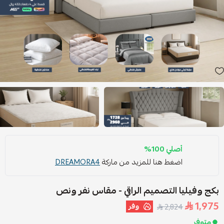
أصلي 100%
اضغط هنا للمزيد من ماركة
DREAMORA4
بكج وفيليا التصميم الراقي - مقاس نفر ونص
1,975
وفر
2,824
متوفر