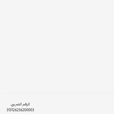
الرقم الضريبي
313126236200003