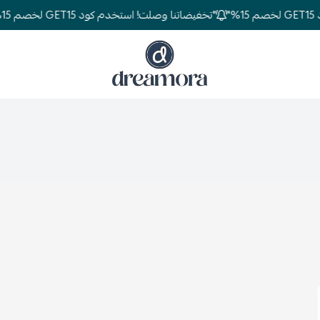
"تخفيضاتنا وصلت! استخدم كود GET15 لخصم 15%"
دريمورا للمفارش وأثاث غرف النوم