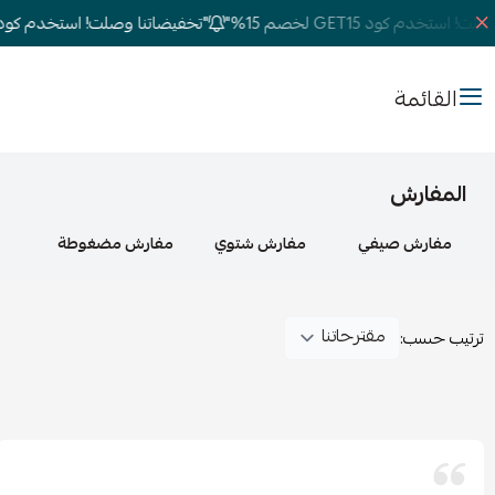
ستخدم كود GET15 لخصم 15%"
"تخفيضاتنا وصلت! استخدم كود GET15 لخصم 15%"
القائمة
المفارش
مفارش صيفي
مفارش شتوي
مفارش مضغوطة
ترتيب حسب: