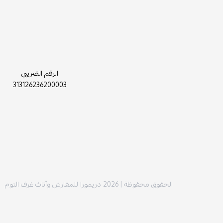
لغرفة نومك
سة ساحرة
إليساين الآن، واستمتع بتصميم فريد
الرقم الضريبي
313126236200003
الحقوق محفوظة | 2026
دريمورا للمفارش وأثاث غرف النوم