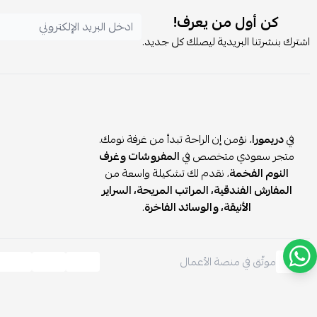
كن أول من يعرف!
اشترك بنشرتنا البريدية ليصلك كل جديد.
في
دريمورا
، نؤمن إن الراحة تبدأ من غرفة نومك.
متجر سعودي متخصص في
المفروشات وغرف
النوم الفخمة
، نقدم لك تشكيلة واسعة من
المفارش الفندقية، المراتب المريحة، السراير
الأنيقة، والوسائد الفاخرة
.
موثّق في منصة الأعمال