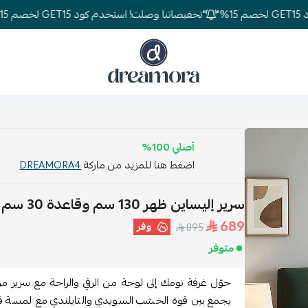
"تخفيضاتنا وصلت! استخدم كود GET15 لخصم 15%"
دريمورا للمفارش وأثاث غرف النوم
أصلي 100%
اضغط هنا للمزيد من ماركة
DREAMORA4
سرير إليساين ظهر 130 سم وقاعدة 30 سم وخشب 18 ملم
689
وفر
895
متوفر
حوّل غرفة نومك إلى لوحة من الرقي والراحة مع سرير
يجمع بين قوة الخشب السويدي والتايلندي مع لمسة فخ