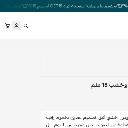
"تخفيضاتنا وصلت! استخدم كود GET15 لخصم 15%"
"تخفيضاتنا وصلت! استخ
 مودرن خشبي أنيق. تصميم عصري بخطوط راقية
امة من التنجيد. ليس مجرد سرير للنوم… بل