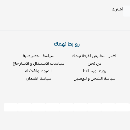
الجودة لتوفير استقرار إضافي أثناء الاستخدام.
اشترك
اطلب سرير إليساين: أضف السحر والراحة 
حوّل غرفتك إلى مكان آسر ومريح.
اطلب سرير مودرن بلم
وجودة مضمونة بضمان 5 سنوات!
روابط تهمك
افضل المفارش لغرفة نومك
سياسة الخصوصية
من نحن
سياسات الاستبدال و الاسترجاع
رؤيتنا ورسالتنا
الشروط والأحكام
سياسة الشحن والتوصيل
سياسة الضمان