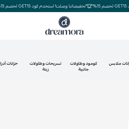
"تخفيضاتنا وصلت! استخدم كود GET15 لخصم 15%"
دريمورا للمفارش وأثاث غرف النوم
نات ملابس
كومود وطاولات
تسريحات وطاولات
خزانات أدرا
جانبية
زينة