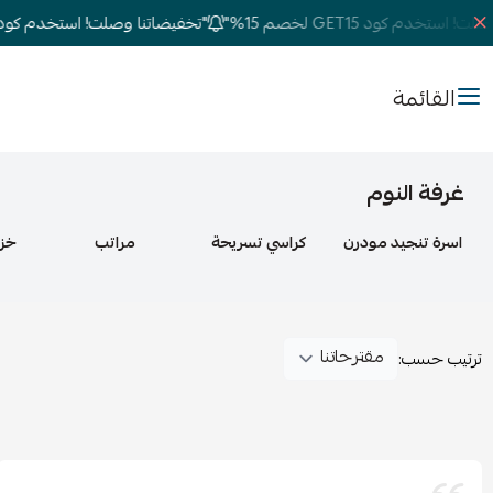
ستخدم كود GET15 لخصم 15%"
"تخفيضاتنا وصلت! استخدم كود GET15 لخصم 15%"
القائمة
غرفة النوم
اسرة تنجيد مودرن
كراسي تسريحة
مراتب
خزا
ترتيب حسب: