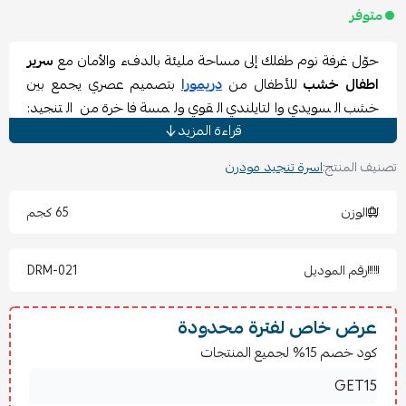
متوفر
حوّل غرفة نوم طفلك إلى مساحة مليئة بالدفء والأمان مع
سرير
اطفال خشب
للأطفال من
دريمورا
بتصميم عصري يجمع بين
خشب السويدي والتايلندي القوي ولمسة فاخرة من التنجيد:
قراءة المزيد
بوكلية، خيش (كتان)، أو مخمل. هذا السرير ليس مجرد مكان
للنوم، بل قطعة أثاث مبتكرة تمنح طفلك راحة كاملة وتجعل غرفة
تصنيف المنتج:
اسرة تنجيد مودرن
نومه مليئة بالألوان والبهجة.
مواصفات سرير اطفال خشب :
الوزن
65 كجم
اسم المنتج:
سرير أمورا
البراند:
دريمورا
رقم الموديل
DRM-021
التصنيف:
غرفة النوم
ارتفاع القاعدة:
25 سم (قابل للتعديل)
ارتفاع الظهر:
120 سم (قابل للتعديل)
عرض خاص لفترة محدودة
سماكة الخشب:
16 ملم
كود خصم 15% لجميع المنتجات
نوع الخشب:
مزيج من السويدي والتايلندي
الأقمشة:
بوكلية، خيش (كتان)، أو مخمل حسب الاختيار