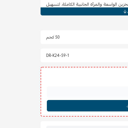
ن الواسعة والمرآة الجانبية الكاملة، لتسهيل
يق ينسجم بسهولة مع مختلف أنماط الديكور
ة لتعليق الملابس الطويلة والقصيرة، بالإضافة
ل لحفظ المقتنيات الخاصة بأمان.
50 كجم
DR-K24-59-1