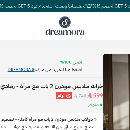
"تخفيضاتنا وصلت! استخدم كود GET15 لخصم 15%"
دريمورا للمفارش وأثاث غرف النوم
أصلي 100%
اضغط هنا للمزيد من ماركة
DREAMORA 8
خزانة ملابس مودرن 2 باب مع مرآة - رمادي فاتح
599
وفر
748
متوفر
✨
دولاب ملابس مودرن 2 باب مع مرآة كاملة – تصميم ذكي ولمسة عصرية
استمتع بمزيج مثالي من الأناقة والعملية مع دولاب المل