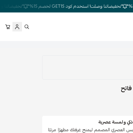
"تخفيضاتنا وصلت! استخدم كود GET15 لخصم 15%"
"تخفيضاتنا وصلت! استخ
ابس العصري المصمم ليمنح غرفتك مظهرًا مرتبًا