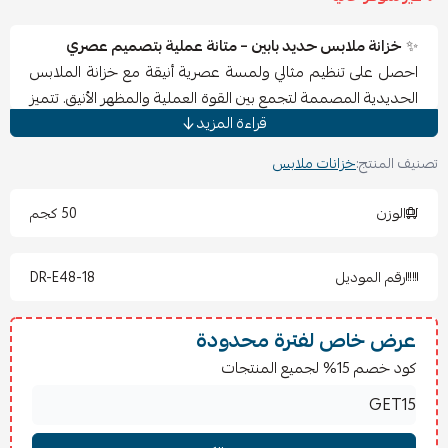
✨
خزانة ملابس حديد بابين – متانة عملية بتصميم عصري
احصل على تنظيم مثالي ولمسة عصرية أنيقة مع خزانة الملابس
الحديدية المصممة لتجمع بين القوة العملية والمظهر الأنيق. تتميز
قراءة المزيد
بهيكل معدني متين مقاوم للصدأ والرطوبة، مما يجعلها خيارًا
عمليًا للاستخدام اليومي طويل الأمد داخل غرف النوم أو
تصنيف المنتج:
خزانات ملابس
المساحات الصغيرة.
توفر الخزانة مساحة داخلية واسعة تساعدك على ترتيب الملابس
الوزن
50 كجم
والمستلزمات بشكل منظم ومرتب، مع أبواب بإغلاق محكم تمنح
المكان مظهرًا أنيقًا ونظيفًا دائمًا. تصميمها البسيط والعصري
رقم الموديل
DR-E48-18
يجعلها مناسبة لمختلف أنماط الديكور الحديثة.
⭐
المميزات الأساسية:
تصميم معدني عصري يجمع بين الأناقة والمتانة
عرض خاص لفترة محدودة
هيكل قوي مقاوم للصدأ والرطوبة
كود خصم 15% لجميع المنتجات
مساحة داخلية واسعة لتعليق الملابس وتنظيمها
بابان بإغلاق محكم لمظهر مرتب وأنيق
مناسبة للمساحات الصغيرة والمتوسطة