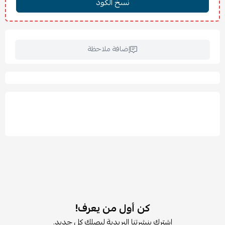
خامات عملية تتحمل الاستخدام اليومي
سهلة التنظيف والعناية
تصميم عملي يناسب المنازل والمكاتب والشقق
📏
الأبعاد:
إضافة ملاحظة
العرض: 80 سم
العمق: 60 سم
الارتفاع: 200 سم
🪵
الخامات:
هيكل معدني عالي الجودة مقاوم للرطوبة والصدأ
🏠
الاستخدامات:
غرف النوم
الشقق الصغيرة
غرف التخزين
المكاتب
تنظيم الملابس والمناشف والإكسسوارات
🚚
الشحن والتركيب:
كن أول من يعرف!
يُشحن مفككًا داخل عبوة آمنة
اشترك بنشرتنا البريدية ليصلك كل جديد.