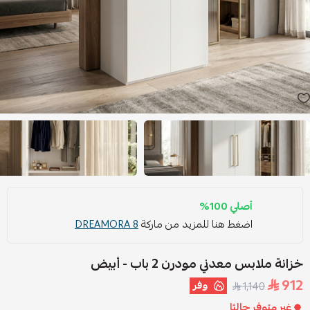
أصلي 100%
اضغط هنا للمزيد من ماركة
DREAMORA 8
خزانة ملابس معدني مودرن 2 باب - أبيض
912
وفر
1,140
غير متوفر حاليًا