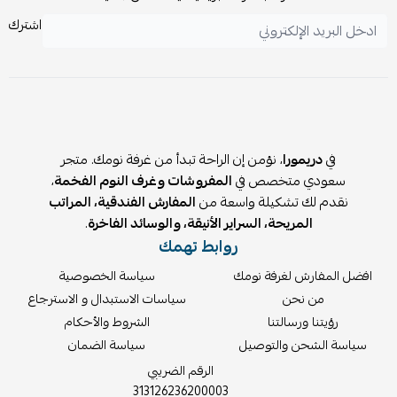
يأتي مع كتيب تركيب سهل وواضح
اشترك
🧽
العناية والتنظيف:
يُنظف بقطعة قماش ناعمة وجافة بانتظام
يُفضل تجنب الماء المباشر والمنظفات القوية للحفاظ على
لمعان المعدن
في
دريمورا
، نؤمن إن الراحة تبدأ من غرفة نومك. متجر
سعودي متخصص في
المفروشات وغرف النوم الفخمة
،
نقدم لك تشكيلة واسعة من
المفارش الفندقية، المراتب
المريحة، السراير الأنيقة، والوسائد الفاخرة
.
روابط تهمك
افضل المفارش لغرفة نومك
سياسة الخصوصية
من نحن
سياسات الاستبدال و الاسترجاع
رؤيتنا ورسالتنا
الشروط والأحكام
سياسة الشحن والتوصيل
سياسة الضمان
الرقم الضريبي
313126236200003