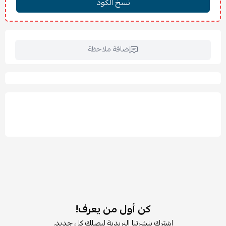
📏
المواصفات:
العرض: 118 سم – العمق: 55 سم – الارتفاع: 199 سم
اللون: رمادي
✨
المميزات:
إضافة ملاحظة
أبواب سحّابة موفرة للمساحة وسهلة الاستخدام.
مساحات متنوعة للملابس المعلقة والمطوية.
مناسبة للملابس الطويلة والقصيرة.
ماسورة تعليق تستوعب حوالي 30 قميصًا على علاقات.
رف علوي إضافي للتخزين أو الديكور.
تصميم رمادي عصري يناسب مختلف الديكورات.
مثالي للمساحات الصغيرة والمتوسطة.
هيكل عملي سهل التجميع بتصميم ذكي.
🧽
العناية والتنظيف:
يُنظف بقطعة قماش ناعمة مبللة قليلًا ثم يُجفف مباشرة.
تجنب استخدام المواد الكيميائية القوية للحفاظ على اللون
والتشطيب.
كن أول من يعرف!
يفضل تنظيف الأرفف وتنظيم الملابس بشكل دوري للحفاظ على
اشترك بنشرتنا البريدية ليصلك كل جديد.