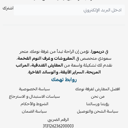
الترتيب.
اشترك
⚠️
ملاحظات:
الدولاب يُباع بدون خدمة تركيب، ويُسلّم مفكك مع جميع القطع
والتعليمات اللازمة للتجميع.
في
دريمورا
، نؤمن إن الراحة تبدأ من غرفة نومك. متجر
سعودي متخصص في
المفروشات وغرف النوم الفخمة
،
نقدم لك تشكيلة واسعة من
المفارش الفندقية، المراتب
المريحة، السراير الأنيقة، والوسائد الفاخرة
.
روابط تهمك
افضل المفارش لغرفة نومك
سياسة الخصوصية
من نحن
سياسات الاستبدال و الاسترجاع
رؤيتنا ورسالتنا
الشروط والأحكام
سياسة الشحن والتوصيل
سياسة الضمان
الرقم الضريبي
313126236200003