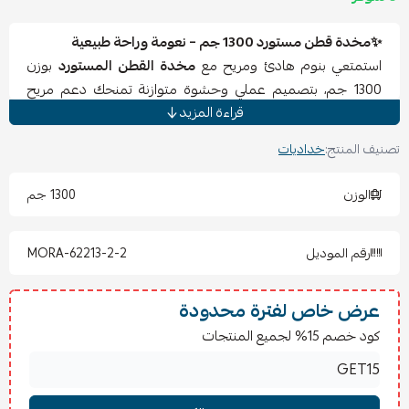
✨مخدة قطن مستورد 1300 جم – نعومة وراحة طبيعية
استمتعي بنوم هادئ ومريح مع
مخدة القطن المستورد
بوزن
1300 جم، بتصميم عملي وحشوة متوازنة تمنحك دعم مريح
قراءة المزيد
للرأس والرقبة. مصنوعة من قماش خارجي ناعم ولطيف على
البشرة ليمنحك إحساسًا طبيعيًا بالراحة طوال الليل.
تصنيف المنتج:
خداديات
✔️ وزن تقريبي 1300 جم يمنحها الفخامة والامتلاء.
✔️ حشوة ناعمة لمزيد من الراحة.
الوزن
1300 جم
✔️ قماش خارجي قطن بارد لطراوة ولمسة مميزة.
✔️ صناعة صينية بجودة عالية.
رقم الموديل
MORA-62213-2-2
عرض خاص لفترة محدودة
كود خصم 15% لجميع المنتجات