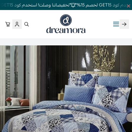
GET1 لخصم 15%"
"تخفيضاتنا وصلت! استخدم كود GET15 لخصم 15%"
دريمورا للمفارش وأثاث غرف النوم