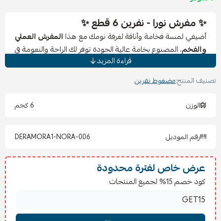
✨ مفرش نورا - نفرين 6 قطع ✨
أضيفي لمسة فخامة وأناقة لغرفة نومك مع هذا
المفرش العملي
والفخم
، المصنوع بخامة عالية الجودة توفر لك الراحة والنعومة في
قراءة المزيد
كل ليلة 🌙.
يجمع بين التصميم الأنيق والخامة العملية ليمنحك مظهراً متجددًا
تصنيف المنتج:
مضغوط نفرين
وسهولة في الاستخدام.
الوزن
6 كجم
📦 تفاصيل القطع (نفرين – 6 قطع):
1 لحاف:
230×250 سم
رقم الموديل
DERAMORA1-NORA-006
1 شرشف مغاط:
200×200 سم
2 تلبيس مخدة:
50×70 سم
2 تلبيس خدادية:
45×45 سم
عرض خاص لفترة محدودة
كود خصم 15% لجميع المنتجات
🧺 تعليمات الغسيل والكي:
يُغسل في الغسالة على درجة حرارة منخفضة (30°).