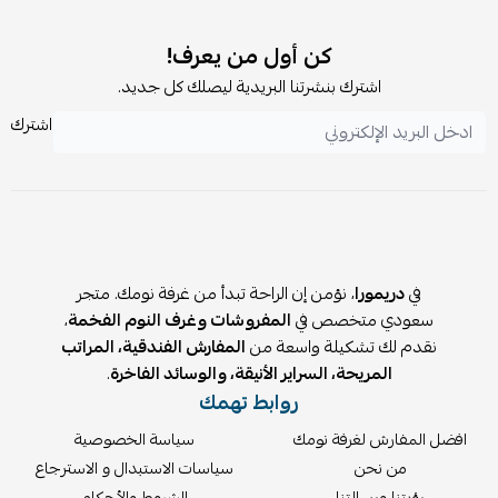
كن أول من يعرف!
اشترك بنشرتنا البريدية ليصلك كل جديد.
اشترك
في
دريمورا
، نؤمن إن الراحة تبدأ من غرفة نومك. متجر
سعودي متخصص في
المفروشات وغرف النوم الفخمة
،
نقدم لك تشكيلة واسعة من
المفارش الفندقية، المراتب
المريحة، السراير الأنيقة، والوسائد الفاخرة
.
روابط تهمك
افضل المفارش لغرفة نومك
سياسة الخصوصية
من نحن
سياسات الاستبدال و الاسترجاع
رؤيتنا ورسالتنا
الشروط والأحكام