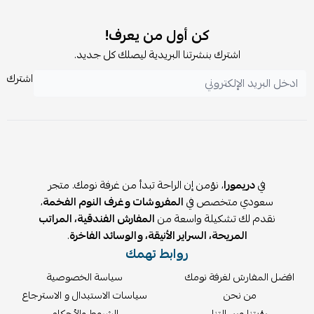
كن أول من يعرف!
اشترك بنشرتنا البريدية ليصلك كل جديد.
اشترك
في
دريمورا
، نؤمن إن الراحة تبدأ من غرفة نومك. متجر
سعودي متخصص في
المفروشات وغرف النوم الفخمة
،
نقدم لك تشكيلة واسعة من
المفارش الفندقية، المراتب
المريحة، السراير الأنيقة، والوسائد الفاخرة
.
روابط تهمك
افضل المفارش لغرفة نومك
سياسة الخصوصية
من نحن
سياسات الاستبدال و الاسترجاع
رؤيتنا ورسالتنا
الشروط والأحكام