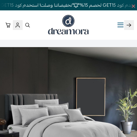
GET1 لخصم 15%"
"تخفيضاتنا وصلت! استخدم كود GET15 لخصم 15%"
دريمورا للمفارش وأثاث غرف النوم