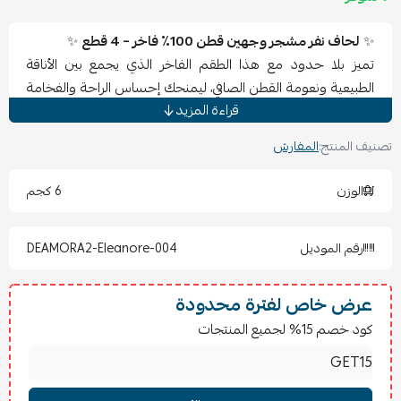
✨
لحاف نفر مشجر وجهين قطن 100٪ فاخر – 4 قطع
✨
تميز بلا حدود مع هذا الطقم الفاخر الذي يجمع بين الأناقة
الطبيعية ونعومة القطن الصافي، ليمنحك إحساس الراحة والفخامة
قراءة المزيد
في آن واحد. تصميمه العصري وخامته الفاخرة يجعلان غرفتك أكثر
دفئًا وجمالًا.
تصنيف المنتج:
المفارش
المحتويات:
الوزن
6 كجم
1 لحاف قطن 100٪ مقاس 170×230 سم
1 شرشف مغاط مقاس 140×200 سم
رقم الموديل
DEAMORA2-Eleanore-004
1 كيس مخدة مقاس 50×75 سم
1 كيس خدادية مقاس 45×45 سم
عرض خاص لفترة محدودة
تعليمات الغسيل والكي:
كود خصم 15% لجميع المنتجات
يُغسل بماء بارد أو فاتر (أقصى 30° مئوية) مع دورة لطيفة.
يُمنع استخدام المبيض أو المواد الكيماوية القوية.
يُجفف في الهواء أو بالمجفف على حرارة منخفضة.