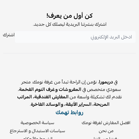
كن أول من يعرف!
اشترك بنشرتنا البريدية ليصلك كل جديد.
اشترك
في
دريمورا
، نؤمن إن الراحة تبدأ من غرفة نومك. متجر
سعودي متخصص في
المفروشات وغرف النوم الفخمة
،
نقدم لك تشكيلة واسعة من
المفارش الفندقية، المراتب
المريحة، السراير الأنيقة، والوسائد الفاخرة
.
روابط تهمك
افضل المفارش لغرفة نومك
سياسة الخصوصية
من نحن
سياسات الاستبدال و الاسترجاع
رؤيتنا ورسالتنا
الشروط والأحكام