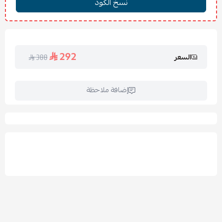
يُكوى على حرارة منخفضة مع تجنب الضغط المباشر على
النقش.
الأسئلة الشائعة:
292
السعر
388
هل القماش ناعم على البشرة؟
نعم، فهو مصنوع من قطن
100٪ فاخر يمنح ملمسًا مريحًا.
هل يناسب جميع المواسم؟
مثالي للاستخدام على مدار العام
إضافة ملاحظة
بفضل خامته القطنية.
هل المقاس مناسب لسرير نفر؟
نعم، فهو مصمم خصيصًا
ليناسب مقاس النفر بشكل مثالي.