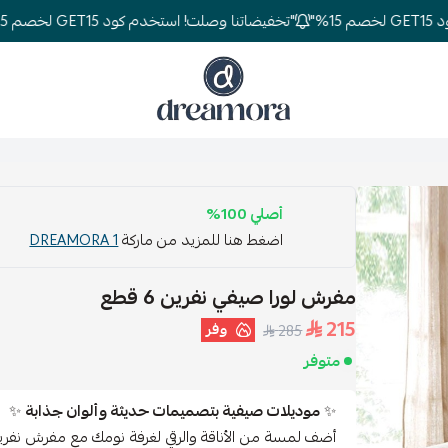
"تخفيضاتنا وصلت! استخدم كود GET15 لخصم 15%"
دريمورا للمفارش وأثاث غرف النوم
أصلي 100%
اضغط هنا للمزيد من ماركة
DREAMORA 1
مفرش لورا صيفي نفرين 6 قطع
215
وفر
285
متوفر
✨
موديلات صيفية بتصميمات حديثة وألوان جذابة
✨