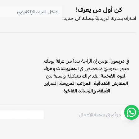
كن أول من يعرف!
اشترك بنشرتنا البريدية ليصلك كل جديد.
في
دريمورا
، نؤمن إن الراحة تبدأ من غرفة نومك.
متجر سعودي متخصص في
المفروشات وغرف
النوم الفخمة
، نقدم لك تشكيلة واسعة من
المفارش الفندقية، المراتب المريحة، السراير
الأنيقة، والوسائد الفاخرة
.
موثّق في منصة الأعمال