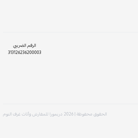
الرقم الضريبي
313126236200003
الحقوق محفوظة | 2026
دريمورا للمفارش وأثاث غرف النوم