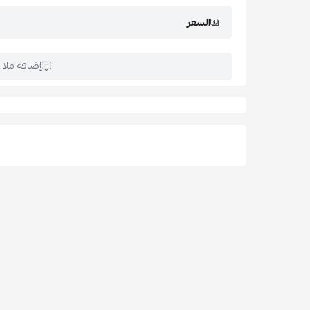
س: هل المفرش مناسب للصيف؟
السعر
ج: نعم، الحشوة وسط صيفية تمنحك الراحة دون إحساس بال
س: هل الشرشف بمغاط؟
ج: نعم، الشرشف بمغاط كامل لثبات مثالي على المرتبة.
إضافة ملا