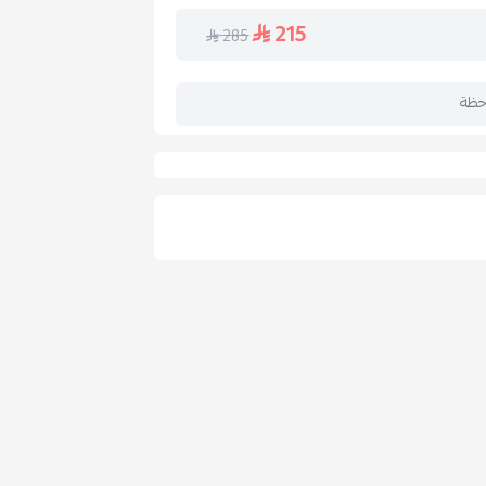
215
285
حرارة الزائدة.
حظة