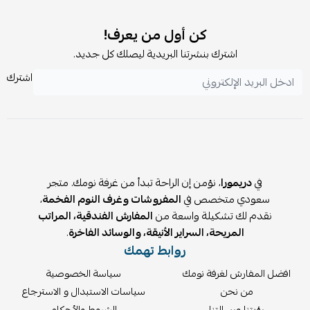
كن أول من يعرف!
اشترك بنشرتنا البريدية ليصلك كل جديد.
اشترك
في
دريمورا
، نؤمن إن الراحة تبدأ من غرفة نومك. متجر
سعودي متخصص في
المفروشات وغرف النوم الفخمة
،
نقدم لك تشكيلة واسعة من
المفارش الفندقية، المراتب
المريحة، السراير الأنيقة، والوسائد الفاخرة
.
روابط تهمك
افضل المفارش لغرفة نومك
سياسة الخصوصية
من نحن
سياسات الاستبدال و الاسترجاع
رؤيتنا ورسالتنا
الشروط والأحكام