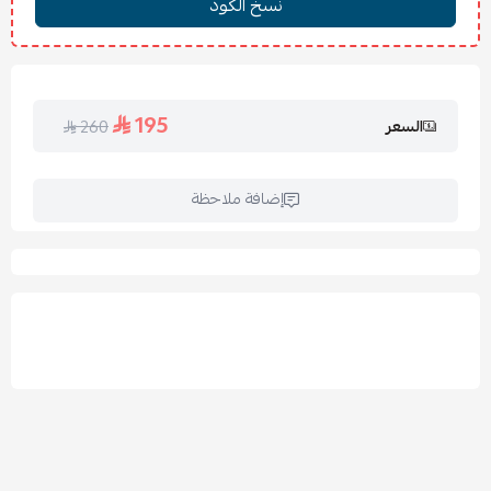
الأسئلة الشائعة:
س: هل مناسب لفصل الصيف؟
ج: نعم، الحشوة وسط مناسبة لأغلب فصول السنة.
س: هل يمكن غسله في الغسالة؟
195
السعر
260
ج: نعم، مع مراعاة التعليمات للحفاظ على الجودة.
إضافة ملاحظة