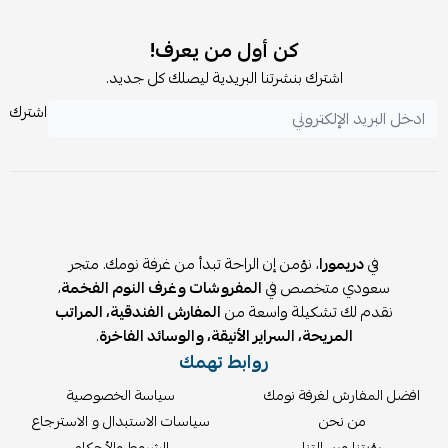
نعم، الطقم مخصص لنفر ونص مع كيس واحد للمخدة وكيس
للخدادية بنفس التنسيق.
كن أول من يعرف!
اشترك بنشرتنا البريدية ليصلك كل جديد.
اشترك
في
دريمورا
، نؤمن إن الراحة تبدأ من غرفة نومك. متجر
سعودي متخصص في
المفروشات وغرف النوم الفخمة
،
نقدم لك تشكيلة واسعة من
المفارش الفندقية، المراتب
المريحة، السراير الأنيقة، والوسائد الفاخرة
.
روابط تهمك
افضل المفارش لغرفة نومك
سياسة الخصوصية
من نحن
سياسات الاستبدال و الاسترجاع
رؤيتنا ورسالتنا
الشروط والأحكام