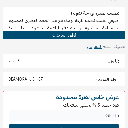
تصميم عملي، وراحة تدوم!
أضيفي لمسة ناعمة لغرفة نومك مع هذا الطقم العصري المصنوع
من خامة المايكروفايبر الخفيفة والناعمة، بحشوة وسط مثالية
قراءة المزيد
لأجواء الصيف والمواسم المعتدلة.
تصنيف المنتج:
المفارش
✅
تفاصيل المنتج
:
عدد القطع:
4 قطع
الوزن
6 كجم
الخامة:
مايكروفايبر ناعم
الحشوة:
وسط صيفي (سادة)
رقم الموديل
DEAMORA1-JKH-07
المقاسات:
1 × لحاف: 160 × 220 سم
1 × شرشف مغاط: 140 × 200 سم
عرض خاص لفترة محدودة
1 × كيس مخدة: 50 × 70 سم
كود خصم 15% لجميع المنتجات
1 × كيس خدادية: 45 × 45 سم
🧺
طريقة الغسيل والعناية
: