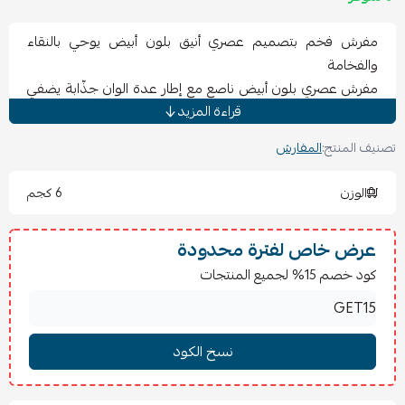
مفرش فخم بتصميم عصري أنيق بلون أبيض يوحي بالنقاء
والفخامة
مفرش عصري بلون أبيض ناصع مع إطار عدة الوان جذّابة يضفي
قراءة المزيد
لمسة من الهدوء والرقي على غرفة نومك. تصميم بسيط راقٍ
يناسب الذوق الكلاسيكي والمودرن، مثالي للصيف والخريف.
تصنيف المنتج:
المفارش
📦
تفاصيل طقم 4 قطع (نفر ونص):
الوزن
6 كجم
1 لحاف (180×240 سم)
1 شرشف مطاط (120×200+30 سم)
عرض خاص لفترة محدودة
1 كيس مخدة بإطار موف (50×70+5 سم)
كود خصم 15% لجميع المنتجات
1 كيس مخدة ساده بسحاب (50×70 سم)
🧼
تعليمات الغسيل والكي:
يُغسل بالغسالة بماء بارد وبرنامج لطيف
يُفضل قلب اللحاف قبل الغسيل للحفاظ على الألوان
يُمنع استخدام المبيضات