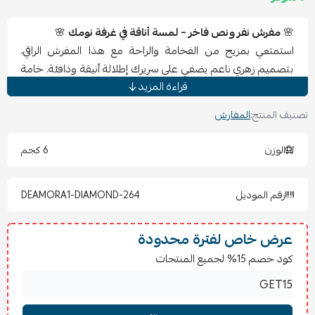
🌸
مفرش نفر ونص فاخر – لمسة أناقة في غرفة نومك
🌸
استمتعي بمزيج من الفخامة والراحة مع هذا المفرش الراقي،
بتصميم زهري ناعم يضفي على سريرك إطلالة أنيقة ودافئة. خامة
قراءة المزيد
ناعمة ومريحة تحافظ على جودتها مع الاستخدام والغسيل، ليبقى
المفرش قطعة أساسية في غرفتك لسنوات.
تصنيف المنتج:
المفارش
التفاصيل:
الوزن
6 كجم
لحاف فاخر: 170×240 سم
شرشف مغاط: 120×200 سم
رقم الموديل
DEAMORA1-DIAMOND-264
2 كيس مخدة: 50×75 سم
كيس خدادية: 45×45 سم
عرض خاص لفترة محدودة
المميزات:
كود خصم 15% لجميع المنتجات
✔ تصميم عصري يناسب جميع الأذواق
✔ ألوان ثابتة تدوم طويلاً
✔ حشوة مريحة مناسبة لكل الفصول