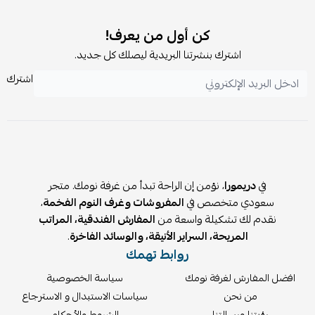
5. هل يمكن إرجاع أو استبدال المفرش؟
نعم، وفق سياسة المتجر خلال المدة المحددة.
كن أول من يعرف!
اشترك بنشرتنا البريدية ليصلك كل جديد.
اشترك
في
دريمورا
، نؤمن إن الراحة تبدأ من غرفة نومك. متجر
سعودي متخصص في
المفروشات وغرف النوم الفخمة
،
نقدم لك تشكيلة واسعة من
المفارش الفندقية، المراتب
المريحة، السراير الأنيقة، والوسائد الفاخرة
.
روابط تهمك
افضل المفارش لغرفة نومك
سياسة الخصوصية
من نحن
سياسات الاستبدال و الاسترجاع
رؤيتنا ورسالتنا
الشروط والأحكام