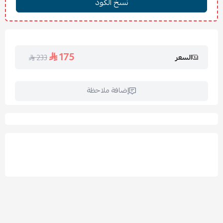
تعليمات العناية:
يُغسل في الغسالة على درجة حرارة 30° مئوية
يُجفف في الظل أو باستخدام مجفف على درجة منخفضة
175
السعر
233
يُكوى على حرارة منخفضة
يُمنع استخدام المبيضات أو الكلور
إضافة ملاحظة
💬
الأسئلة الشائعة:
1. هل المفرش مناسب لكل الفصول؟
نعم، حشوة المفرش وسط تجعله مناسب للاستخدام طوال العام.
2. هل يتغير لون المفرش مع الغسيل؟
لا، ألوانه ثابتة مع اتباع تعليمات الغسيل المرفقة.
3. هل الشرشف المغاط يناسب المرتبة السميكة؟
نعم، يتميز الشرشف بمرونة عالية تناسب معظم سماكات المراتب.
4. ما خامة المفرش؟
خامة المايكروفايبر 100% الناعمة، مريحة على البشرة وسهلة
التنظيف.