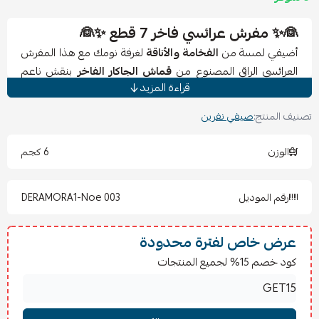
👰✨ مفرش عرائسي فاخر 7 قطع ✨👰
أضيفي لمسة من
الفخامة والأناقة
لغرفة نومك مع هذا المفرش
العرائسي الراقي المصنوع من
قماش الجاكار الفاخر
بنقش ناعم
قراءة المزيد
يضفي طابعاً ملكياً على سريرك.
تصميمه يجمع بين الذوق العصري والكلاسيكية الراقية ليكون
تصنيف المنتج:
صيفي نفرين
الاختيار المثالي لمناسباتك الخاصة 💍
الوزن
6 كجم
✅ قماش جاكار فاخر بنقش أنيق
✅ تصميم عرائسي فاخر يناسب الذوق الملكي
رقم الموديل
DERAMORA1-Noe 003
✅ خامة مريحة وناعمة على البشرة
✅ جودة عالية تدوم طويلاً
عرض خاص لفترة محدودة
📏 تفاصيل الطقم (7 قطع):
كود خصم 15% لجميع المنتجات
1 شرشف مغاط: 200×200+30 سم
4 بيت مخدة: 75×50 سم
1 خدادية: 45×45 سم