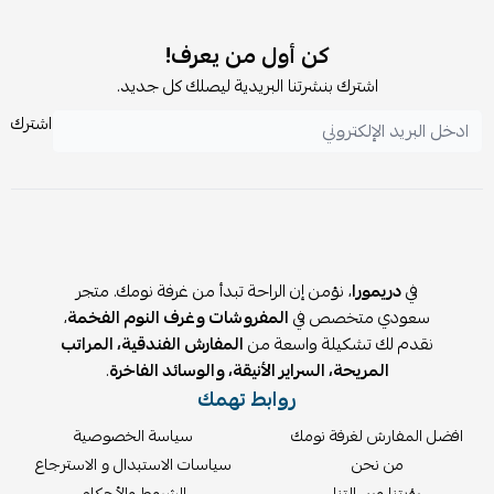
ومتانة.
هل ألوانه ثابتة مع الغسيل؟
كن أول من يعرف!
نعم ✅ ألوانه ثابتة ولا تتأثر مع الغسيل عند اتباع التعليمات.
اشترك بنشرتنا البريدية ليصلك كل جديد.
اشترك
في
دريمورا
، نؤمن إن الراحة تبدأ من غرفة نومك. متجر
سعودي متخصص في
المفروشات وغرف النوم الفخمة
،
نقدم لك تشكيلة واسعة من
المفارش الفندقية، المراتب
المريحة، السراير الأنيقة، والوسائد الفاخرة
.
روابط تهمك
افضل المفارش لغرفة نومك
سياسة الخصوصية
من نحن
سياسات الاستبدال و الاسترجاع
رؤيتنا ورسالتنا
الشروط والأحكام