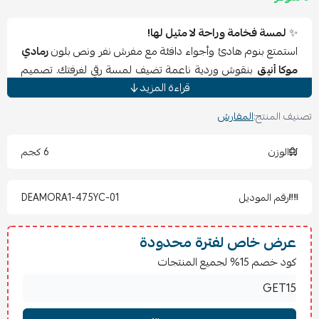
✨
لمسة فخامة وراحة لا مثيل لها!
استمتع بنوم هادئ وأجواء دافئة مع مفرش نفر ونص بلون
رمادي
موكا أنيق
بنقوش وردية ناعمة تضيف لمسة رقي لغرفتك. تصميم
قراءة المزيد
عصري يجمع بين الراحة العالية والمظهر الفاخر ليكمل ديكور
منزلك.
تصنيف المنتج:
المفارش
📦
يشمل الطقم:
الوزن
6 كجم
1 لحاف مقاس 160×220 سم
1 شرشف مغاط مقاس 120×200 سم
رقم الموديل
DEAMORA1-475YC-01
2 كيس مخدة مقاس 50×70 سم
1 كيس خدادية مقاس 45×45 سم
عرض خاص لفترة محدودة
🧼
تعليمات الغسيل والكي:
كود خصم 15% لجميع المنتجات
يُغسل في الغسالة على درجة حرارة معتدلة (30° مئوية).
يُفضل الغسل منفردًا أو مع ألوان مشابهة.
لا تستخدم المبيضات.