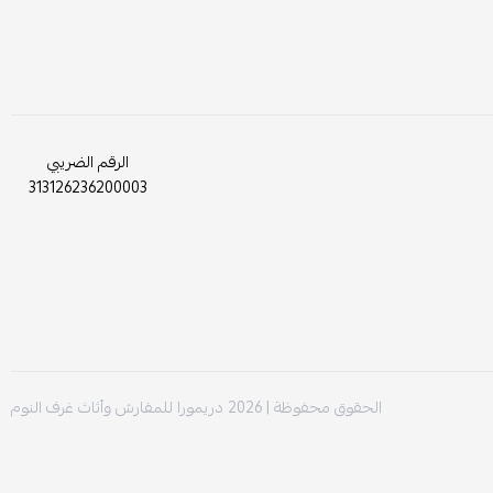
الرقم الضريبي
313126236200003
الحقوق محفوظة | 2026
دريمورا للمفارش وأثاث غرف النوم