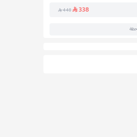
الغسيل.
338
448
حظة