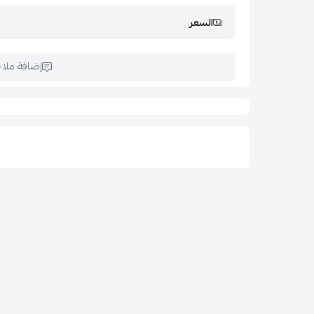
ج: لا، تمت معالجة القماش ليحافظ على جودة التطريز بعد 
السعر
س: هل الشرشف يناسب جميع أنواع المراتب؟
ج: نعم، مناسب للمراتب حتى ارتفاع 30 سم.
إضافة ملا