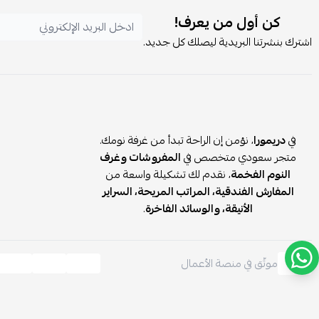
كن أول من يعرف!
اشترك بنشرتنا البريدية ليصلك كل جديد.
في
دريمورا
، نؤمن إن الراحة تبدأ من غرفة نومك.
متجر سعودي متخصص في
المفروشات وغرف
النوم الفخمة
، نقدم لك تشكيلة واسعة من
المفارش الفندقية، المراتب المريحة، السراير
الأنيقة، والوسائد الفاخرة
.
موثّق في منصة الأعمال