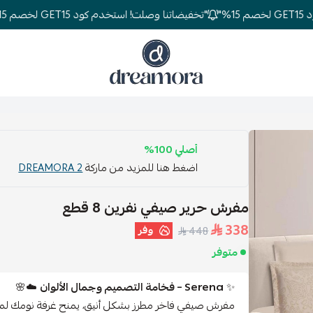
"تخفيضاتنا وصلت! استخدم كود GET15 لخصم 15%"
دريمورا للمفارش وأثاث غرف النوم
أصلي 100%
اضغط هنا للمزيد من ماركة
DREAMORA 2
مفرش حرير صيفي نفرين 8 قطع
338
وفر
448
متوفر
✨
Serena – فخامة التصميم وجمال الألوان
☁️🌸
مفرش صيفي فاخر مطرز بشكل أنيق، يمنح غرفة نومك لمسة