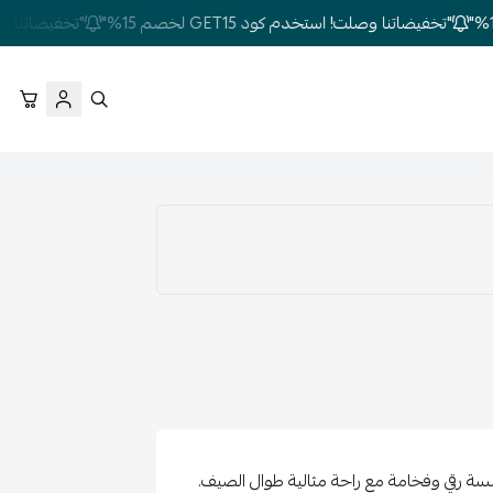
"تخفيضاتنا وصلت! استخدم كود GET15 لخصم 15%"
"تخفيضاتنا وصلت! استخ
 رقي وفخامة مع راحة مثالية طوال الصيف.