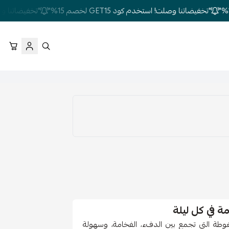
"تخفيضاتنا وصلت! استخدم كود GET15 لخصم 15%"
"تخفيضاتنا وصلت! استخ
في كل ليلة
طة التي تجمع بين الدفء، الفخامة، وسهولة