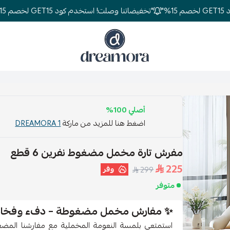
"تخفيضاتنا وصلت! استخدم كود GET15 لخصم 15%"
دريمورا للمفارش وأثاث غرف النوم
أصلي 100%
اضغط هنا للمزيد من ماركة
DREAMORA 1
مفرش تارة مخمل مضغوط نفرين 6 قطع
225
وفر
299
متوفر
✨
مفارش مخمل مضغوطة – دفء وفخامة 
استمتعي بلمسة النعومة المخملية مع مفارشنا المضغو