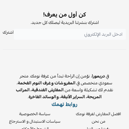
❓الأسئلة الشائعة:
كن أول من يعرف!
هل الطقم مناسب كهدية؟
اشترك بنشرتنا البريدية ليصلك كل جديد.
نعم، يأتي بتغليف أنيق ومثالي كهدية للأمهات الجدد.
هل الفراش قابل للفصل والغسل؟
اشترك
نعم، جميع القطع قابلة للغسيل وسهلة التنظيف.
هل يناسب الأطفال من الولادة؟
الطقم مناسب من أول يوم ولادة ويُستخدم لفترات طويلة.
في
دريمورا
، نؤمن إن الراحة تبدأ من غرفة نومك. متجر
سعودي متخصص في
المفروشات وغرف النوم الفخمة
،
نقدم لك تشكيلة واسعة من
المفارش الفندقية، المراتب
المريحة، السراير الأنيقة، والوسائد الفاخرة
.
روابط تهمك
افضل المفارش لغرفة نومك
سياسة الخصوصية
من نحن
سياسات الاستبدال و الاسترجاع
رؤيتنا ورسالتنا
الشروط والأحكام