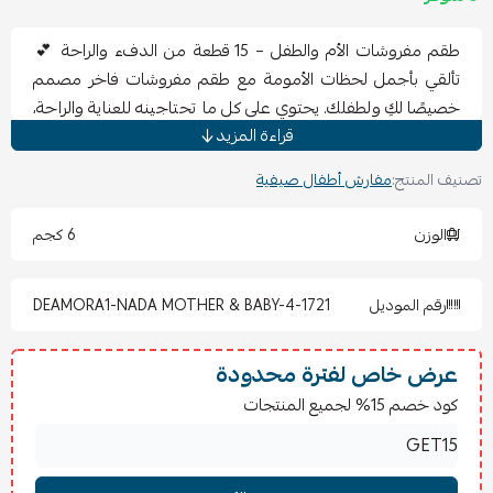
طقم مفروشات الأم والطفل – 15 قطعة من الدفء والراحة 💕
تألقي بأجمل لحظات الأمومة مع طقم مفروشات فاخر مصمم
خصيصًا لكِ ولطفلك. يحتوي على كل ما تحتاجينه للعناية والراحة،
قراءة المزيد
بلمسات ناعمة وخامات فاخرة.
تصنيف المنتج:
مفارش أطفال صيفية
📦
يتكوّن الطقم من 15 قطعة
:
🛏️ مخصص للأم:
الوزن
6 كجم
1 × لحاف (المعزي) – 170 × 220 سم ±15٪
1 × ملاءة سرير مطاطية – 120 × 200 + 30 سم ±5٪
رقم الموديل
DEAMORA1-NADA MOTHER & BABY-4-1721
1 × غطاء وسادة – 50 × 75 سم ±5٪
2 × أغطية وسادة إضافية منسوجة – 50 × 75 سم ±15٪
1 × غطاء وسادة مربعة – 40 × 40 سم ±5٪
عرض خاص لفترة محدودة
1 × غطاء وسادة للمعزي – 50 × 75 سم ±5٪
كود خصم 15% لجميع المنتجات
2 × أقمشة ديكور – 14 × 27 سم ±15٪
👶 مخصص للطفل:
1 × ورقة مسطحة
(شرشف بدون مطاط)