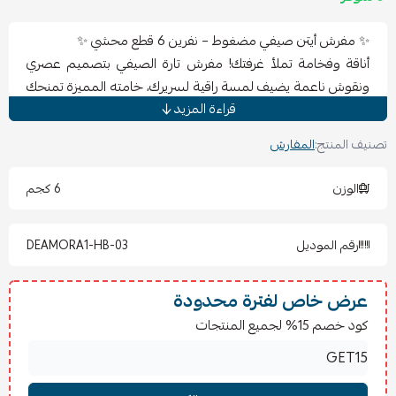
✨ مفرش أيتن صيفي مضغوط – نفرين 6 قطع محشي ✨
أناقة وفخامة تملأ غرفتك! مفرش تارة الصيفي بتصميم عصري
ونقوش ناعمة يضيف لمسة راقية لسريرك، خامته المميزة تمنحك
قراءة المزيد
راحة وملمس ناعم مع حشوة خفيفة تمنع الحرارة الزائدة، ليكون
مثالي لفصل الصيف.
تصنيف المنتج:
المفارش
📦 المكونات:
الوزن
6 كجم
لحاف محشي نفرين: 240×220 سم
شرشف مغاط دائري: 200×200 سم
رقم الموديل
DEAMORA1-HB-03
عدد 2 كيس مخدة: 50×75 سم
عدد 2 كيس خدادية: 45×45 سم
عرض خاص لفترة محدودة
🧼 تعليمات الغسيل والكي:
كود خصم 15% لجميع المنتجات
يُغسل في الغسالة على درجة حرارة منخفضة (30°).
يُفضل الغسل على دورة لطيفة وبألوان مشابهة.
لا يُستخدم المبيض.