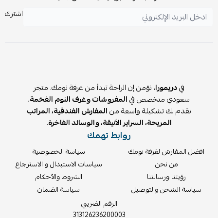
اشترك
في
دريمورا
، نؤمن إن الراحة تبدأ من غرفة نومك. متجر
سعودي متخصص في
المفروشات وغرف النوم الفخمة
،
نقدم لك تشكيلة واسعة من
المفارش الفندقية، المراتب
المريحة، السراير الأنيقة، والوسائد الفاخرة
.
روابط تهمك
افضل المفارش لغرفة نومك
سياسة الخصوصية
من نحن
سياسات الاستبدال و الاسترجاع
رؤيتنا ورسالتنا
الشروط والأحكام
سياسة الشحن والتوصيل
سياسة الضمان
الرقم الضريبي
313126236200003