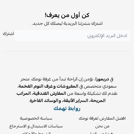
لماذا يفضل الكثيرون نظام سوست بونيل في
كن أول من يعرف!
المراتب؟
اشترك بنشرتنا البريدية ليصلك كل جديد.
يعد هذا النظام من أكثر تقنيات المراتب موثوقية؛ حيث يوزع وزن
اشترك
الجسم بشكل متساوٍ على كامل السطح، مما يوفر متانة عالية
تجعل المرتبة تتحمل الاستخدام اليومي المكثف.
هل تناسب هذه المرتبة غرف النوم الرئيسية
والفرعية؟
نعم، بفضل تصميمها العملي وارتفاعها المدروس، تعتبر خياراً
في
دريمورا
، نؤمن إن الراحة تبدأ من غرفة نومك. متجر
مثالياً ومرناً يصلح لكافة غرف المنزل، حيث تجمع بين الجودة
سعودي متخصص في
المفروشات وغرف النوم الفخمة
،
العالية والتكلفة التي تناسب مختلف احتياجاتك المنزلية.
نقدم لك تشكيلة واسعة من
المفارش الفندقية، المراتب
انعمي براحة فائقة باختيار
مرتبة فوم
مميزة من
dreamorasa
المريحة، السراير الأنيقة، والوسائد الفاخرة
.
لتحويل تجربة نومك إلى متعة حقيقية كل ليلة.
روابط تهمك
افضل المفارش لغرفة نومك
سياسة الخصوصية
من نحن
سياسات الاستبدال و الاسترجاع
رؤيتنا ورسالتنا
الشروط والأحكام