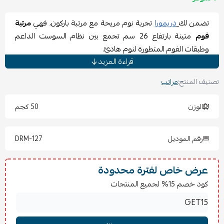
تضمن لك
دريمورا
تجربة نوم مريحة مع مرتبة باركون، فهي
مرتبة
فوم
متينة بارتفاع 26 سم تجمع بين نظام السوست الداعم
وطبقات الفوم المتطورة لنوم هادئ.
مواصفات مرتبة فوم باركون
قراءة المزيد
اسم المنتج: مرتبة باركون
تصنيف المنتج:
مراتب
التصنيف:
مراتب
الارتفاع: 26 سم
الوزن
50 كجم
نظام الدعم: سوست بونيل (سلك 2.2 مم)
الحشو: فوم أصفر 5 سم وفوم أخضر 3 سم
رقم الموديل
مميزات مرتبة فوم باركون
DRM-127
توفر هذه
مرتبة فوم
دعماً مثالياً بفضل نظام سوست بونيل
القوي جداً.
عرض خاص لفترة محدودة
قطر السلك 2.2 مم يمنح المرتبة ثباتاً استثنائياً ويدوم لفترات
كود خصم 15% لجميع المنتجات
زمنية طويلة.
طبقة الفوم الأصفر بسماكة 5 سم تمنح سطح المرتبة صلابة
داعمة ومريحة جداً.