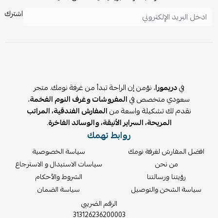
تأخذ مساحة كبيرة جدًا.
قابلية الغسيل والأقمشة المريحة للبشرة.
اشترك
في
دريمورا
، نؤمن إن الراحة تبدأ من غرفة نومك. متجر
سعودي متخصص في
المفروشات وغرف النوم الفخمة
،
نقدم لك تشكيلة واسعة من
المفارش الفندقية، المراتب
المريحة، السراير الأنيقة، والوسائد الفاخرة
.
روابط تهمك
افضل المفارش لغرفة نومك
سياسة الخصوصية
من نحن
سياسات الاستبدال و الاسترجاع
رؤيتنا ورسالتنا
الشروط والأحكام
سياسة الشحن والتوصيل
سياسة الضمان
الرقم الضريبي
313126236200003