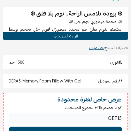
❄️ برودة تلامس الراحة.. نوم بلا قلق ❄️
🧊 مخدة ميموري فوم جل 🧊
استمتع بنوم هانئ مع مخدة
ميموري فوم جل
بحجم وسط
قراءة المزيد
وليونة مثالية، مزودة بطبقة جل بارد تحافظ على الانتعاش والراحة
طوال الليل.
تصنيف المنتج:
خداديات
المقاس:
70×40×12 سم
الوزن
1500 جم
تعليمات الغسيل والعناية:
رقم الموديل
DERA5-Memory Foam Pillow With Gel
لا تُغسل في الغسالة.
تُنظف بقطعة قماش مبللة عند الحاجة.
عرض خاص لفترة محدودة
يُفضل استخدام كيس وسادة إضافي لحمايتها.
كود خصم 15% لجميع المنتجات
تُترك في مكان جيد التهوية عند الحاجة لتجديد الانتعاش.
الأسئلة الشائعة ❓