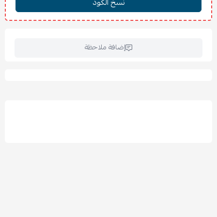
هل تناسب جميع أوضاع النوم؟
نعم، تدعم الرأس والرقبة بشكل مثالي خصوصًا للنوم الجانبي
والظهري.
هل الجل بارد طوال الليل؟
إضافة ملاحظة
نعم، طبقة الجل مصممة لتبديد الحرارة والحفاظ على برودة
معتدلة.
هل تحتاج لتغيير الحشوة؟
لا، الفوم والجل ثابتان ولا يحتاجان لأي تغيير.