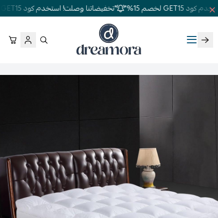
GET1 لخصم 15%"
"تخفيضاتنا وصلت! استخدم كود GET15 لخصم 15%"
دريمورا للمفارش وأثاث غرف النوم