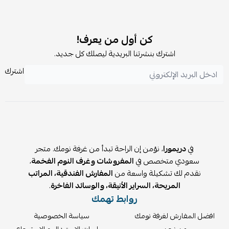
نعم ✅ قابل للغسيل المنزلي دون أن يفقد نعومته أو حجمه.
كن أول من يعرف!
اشترك بنشرتنا البريدية ليصلك كل جديد.
اشترك
في
دريمورا
، نؤمن إن الراحة تبدأ من غرفة نومك. متجر
سعودي متخصص في
المفروشات وغرف النوم الفخمة
،
نقدم لك تشكيلة واسعة من
المفارش الفندقية، المراتب
المريحة، السراير الأنيقة، والوسائد الفاخرة
.
روابط تهمك
افضل المفارش لغرفة نومك
سياسة الخصوصية