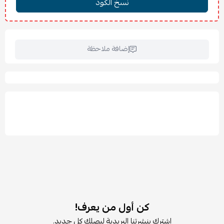
العمق: 40 سم
الارتفاع: 48 سم
🧩 المميزات:
تصميم مودرن يجمع بين الخشب والرتان والحديد.
إضافة ملاحظة
2 درج عملي لتخزين الأغراض الشخصية بسهولة.
قاعدة حديد قوية توفر ثباتًا ومتانة عالية.
خامات طبيعية تضيف دفئًا وأناقة للمكان.
مثالي لغرف النوم والمداخل والطاولات الجانبية.
مساحة تخزين عملية مع حجم مناسب للمساحات المختلفة.
تصميم أنيق ينسجم مع الديكورات الحديثة والكلاسيكية.
🚚 الشحن والتركيب:
يُشحن المنتج مفككًا مع تعليمات تركيب واضحة.
خدمة التركيب متوفرة عند الطلب.
يتم التنسيق مع العميل لتحديد موعد الشحن أو التركيب.
🧼 العناية والتنظيف:
تنظيف الخشب والرتان بقطعة قماش ناعمة جافة أو مبللة قليلًا.
كن أول من يعرف!
تنظيف القاعدة الحديدية بقطعة قماش جافة للحفاظ عليها.
اشترك بنشرتنا البريدية ليصلك كل جديد.