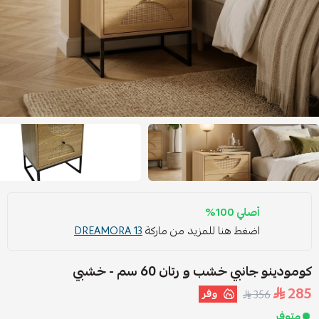
أصلي 100%
اضغط هنا للمزيد من ماركة
DREAMORA 13
كومودينو جانبي خشب و رتان 60 سم - خشبي
285
وفر
356
متوفر