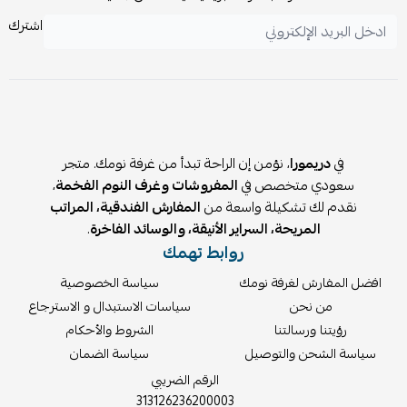
تجنب استخدام المنظفات القوية أو الكاشطة.
اشترك
يفضل التأكد من إحكام المسامير والمفصلات بشكل دوري.
في
دريمورا
، نؤمن إن الراحة تبدأ من غرفة نومك. متجر
سعودي متخصص في
المفروشات وغرف النوم الفخمة
،
نقدم لك تشكيلة واسعة من
المفارش الفندقية، المراتب
المريحة، السراير الأنيقة، والوسائد الفاخرة
.
روابط تهمك
افضل المفارش لغرفة نومك
سياسة الخصوصية
من نحن
سياسات الاستبدال و الاسترجاع
رؤيتنا ورسالتنا
الشروط والأحكام
سياسة الشحن والتوصيل
سياسة الضمان
الرقم الضريبي
313126236200003