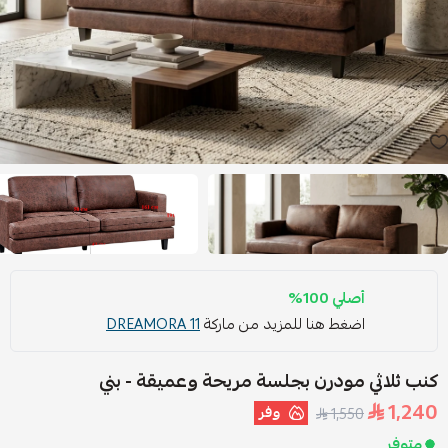
أصلي 100%
اضغط هنا للمزيد من ماركة
DREAMORA 11
كنب ثلاثي مودرن بجلسة مريحة وعميقة - بني
1,240
وفر
1,550
متوفر