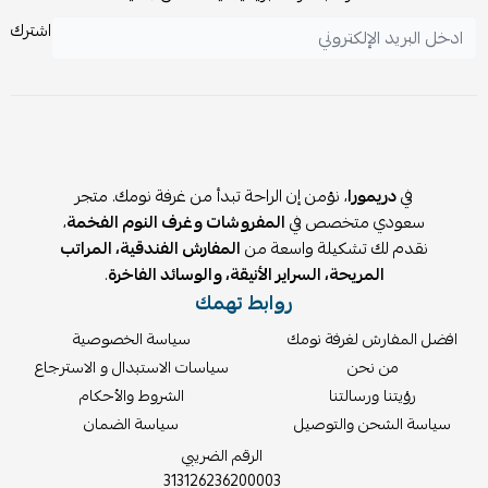
غرف المعيشة
اشترك
صالات الاستقبال
جلسات العائلة
زوايا الاسترخاء
المكاتب الراقية
الفنادق والشقق الفاخرة
في
دريمورا
، نؤمن إن الراحة تبدأ من غرفة نومك. متجر
سعودي متخصص في
المفروشات وغرف النوم الفخمة
،
نقدم لك تشكيلة واسعة من
المفارش الفندقية، المراتب
المريحة، السراير الأنيقة، والوسائد الفاخرة
.
روابط تهمك
افضل المفارش لغرفة نومك
سياسة الخصوصية
من نحن
سياسات الاستبدال و الاسترجاع
رؤيتنا ورسالتنا
الشروط والأحكام
سياسة الشحن والتوصيل
سياسة الضمان
الرقم الضريبي
313126236200003