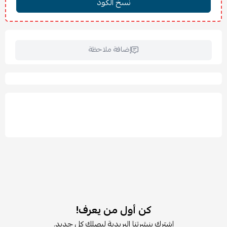
أرجل متينة تضيف ثباتًا ولمسة عصرية
مناسب لغرف المعيشة والاستقبال
📏
المقاسات:
العرض: 191 سم
إضافة ملاحظة
العمق: 161 سم
الارتفاع: 84 سم
ارتفاع الجلسة: 43 سم
عمق الجلسة: 50 سم
ارتفاع مسند الظهر: 42 سم
🪵
الخامات:
جلد فاخر
هيكل داخلي متين عالي الجودة
🧽
العناية والتنظيف:
يُنظف بقطعة قماش ناعمة أو مكنسة خفيفة
تجنب استخدام المواد الكيميائية القوية
تنظيف البقع فورًا للحفاظ على جودة القماش
كن أول من يعرف!
🏠
الاستخدامات:
اشترك بنشرتنا البريدية ليصلك كل جديد.