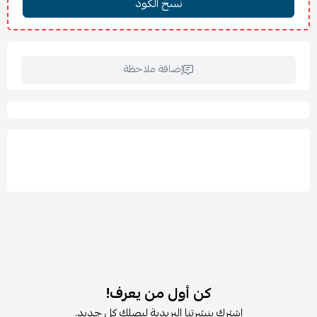
العرض: 128 سم
العمق: 85 سم
الارتفاع: 78 سم
عمق المقعد: 70 سم
إضافة ملاحظة
ارتفاع المقعد: 38 سم
📌 عند فتح السرير:
طول السرير: 190 سم
عرض السرير: 120 سم
الطول عند الفتح: 200 سم
العرض عند الفتح: 128 سم
الخامة:
بوليستر 100% (معاد تدويره بنسبة لا تقل عن 90%)
اللون: رمادي غامق / أسود
✨
المميزات:
تتحول بسهولة إلى سرير واسع لشخصين.
تصميم عملي مثالي للمساحات الصغيرة وغرف الضيوف.
كن أول من يعرف!
قماش مشدود يمنح راحة أثناء الجلوس والنوم.
اشترك بنشرتنا البريدية ليصلك كل جديد.