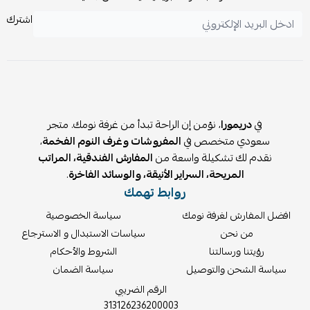
خفيفة الوزن وسهلة التحريك والتنظيف.
اشترك
غطاء قابل للنزع والغسيل لسهولة العناية.
تصميم عصري يناسب مختلف الديكورات الحديثة.
خامات عملية ومتينة للاستخدام اليومي.
ضمان لمدة 10 سنوات.
🧽
العناية والتنظيف:
الإطار:
في
دريمورا
، نؤمن إن الراحة تبدأ من غرفة نومك. متجر
يُنظف بقطعة قماش مبللة بمنظف لطيف ثم يُجفف بقطعة قماش
سعودي متخصص في
المفروشات وغرف النوم الفخمة
،
نظيفة.
نقدم لك تشكيلة واسعة من
المفارش الفندقية، المراتب
الغطاء:
المريحة، السراير الأنيقة، والوسائد الفاخرة
.
يغسل بالغسالة على درجة حرارة 40° مئوية – غسيل عادي.
روابط تهمك
يُغسل بشكل منفصل.
افضل المفارش لغرفة نومك
سياسة الخصوصية
عدم استخدام المبيضات.
من نحن
سياسات الاستبدال و الاسترجاع
عدم استخدام التنشيف الآلي.
رؤيتنا ورسالتنا
الشروط والأحكام
يمكن الكي بدرجة حرارة حتى 150° مئوية.
سياسة الشحن والتوصيل
سياسة الضمان
عدم استخدام التنظيف الجاف.
الرقم الضريبي
⚠️
ملاحظات:
313126236200003