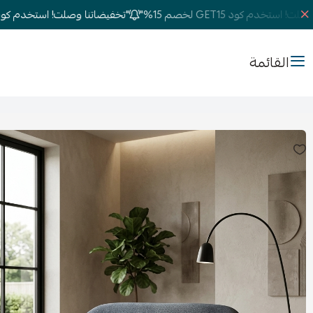
تخدم كود GET15 لخصم 15%"
"تخفيضاتنا وصلت! استخدم كود GET15 لخصم 15%"
القائمة