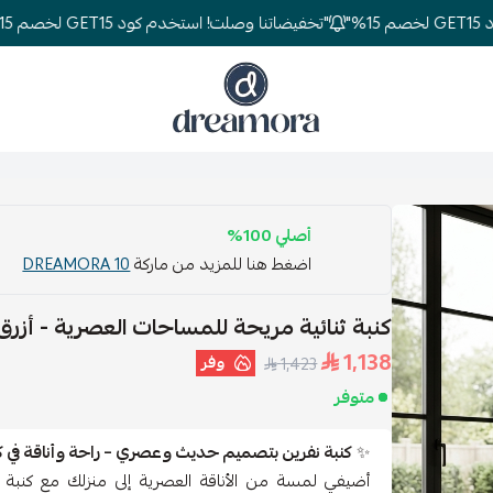
"تخفيضاتنا وصلت! استخدم كود GET15 لخصم 15%"
دريمورا للمفارش وأثاث غرف النوم
أصلي 100%
اضغط هنا للمزيد من ماركة
DREAMORA 10
كنبة ثنائية مريحة للمساحات العصرية - أزرق
1,138
وفر
1,423
متوفر
✨
كنبة نفرين بتصميم حديث وعصري – راحة وأناقة في 
أضيفي لمسة من الأناقة العصرية إلى منزلك مع كنبة 