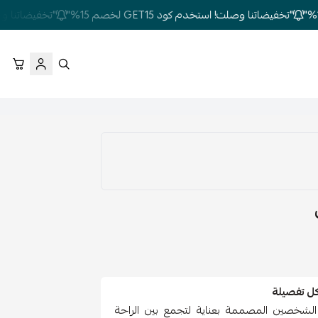
"تخفيضاتنا وصلت! استخدم كود GET15 لخصم 15%"
"تخفيضاتنا وصلت! استخ
كل تفصيلة
الشخصين المصممة بعناية لتجمع بين الراحة