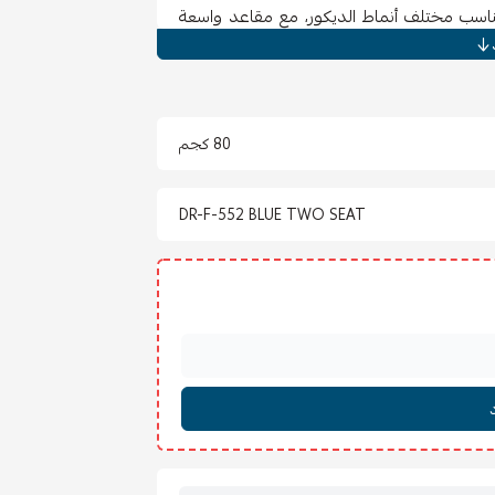
ناسب مختلف أنماط الديكور، مع مقاعد واسعة
ومي.
ثابت يضمن المتانة والاستخدام الطويل، بينما
صالات أو المكاتب الفاخرة.
 والمتوسطة، دون التنازل عن الراحة أو المظهر
80 كجم
DR-F-552 BLUE TWO SEAT