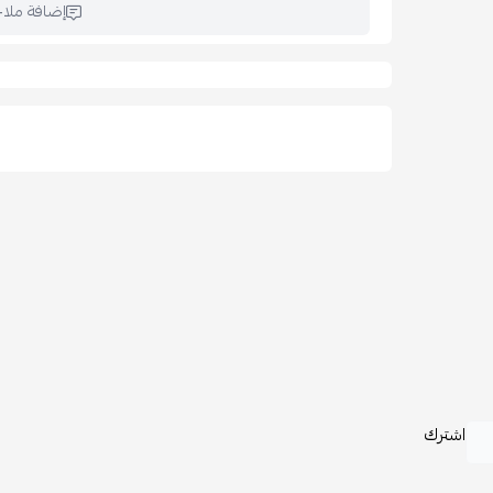
العمق: 70 سم
إضافة ملا
الارتفاع: 78 سم
🪵
الخامات:
قماش عالي الجودة
هيكل داخلي متين
حشوة إسفنج مريحة
🧽
العناية والتنظيف:
تنظيف بقطعة قماش ناعمة أو مبللة قليلًا
يُفضل تنظيف البقع مباشرة
تجنب استخدام المنظفات القوية للحفاظ على جودة ا
🏠
الاستخدامات:
غرف المعيشة
الصالات
المكاتب الفاخرة
الشقق الحديثة
اشترك
زوايا الاسترخاء والاستقبال
🎁
لماذا تختار هذه الكنبة؟