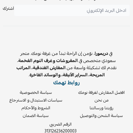
🏠
الاستخدامات:
اشترك
غرف المعيشة
صالات الاستقبال
زوايا القراءة
المكاتب المنزلية
غرف النوم
جلسات القهوة والاسترخاء
في
دريمورا
، نؤمن إن الراحة تبدأ من غرفة نومك. متجر
سعودي متخصص في
المفروشات وغرف النوم الفخمة
،
نقدم لك تشكيلة واسعة من
المفارش الفندقية، المراتب
المريحة، السراير الأنيقة، والوسائد الفاخرة
.
روابط تهمك
افضل المفارش لغرفة نومك
سياسة الخصوصية
من نحن
سياسات الاستبدال و الاسترجاع
رؤيتنا ورسالتنا
الشروط والأحكام
سياسة الشحن والتوصيل
سياسة الضمان
الرقم الضريبي
313126236200003