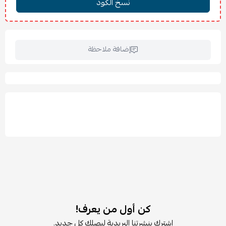
لون كلاسيكي يضيف فخامة ودفئًا للمكان
مثالي للمجالس وغرف المعيشة والاستقبال
📏
المقاسات:
العرض: 82 سم
إضافة ملاحظة
العمق: 52 سم
ارتفاع الجلسة: 43 سم
الارتفاع الكلي: 84 سم
ارتفاع مسند الظهر: 42 سم
عمق الجلسة: 50 سم
🪵
الخامات:
جلد فاخر عالي الجودة
هيكل داخلي قوي
أرجل متينة باللون الأسود
🧽
العناية والتنظيف:
يُنظف بقطعة قماش ناعمة وجافة
يمكن استخدام قطعة مبللة قليلًا للبقع الخفيفة
كن أول من يعرف!
تجنب المواد الكيميائية القوية للحفاظ على جودة الجلد
اشترك بنشرتنا البريدية ليصلك كل جديد.