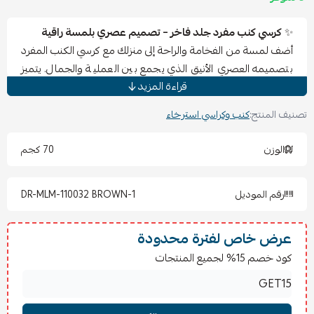
✨
كرسي كنب مفرد جلد فاخر – تصميم عصري بلمسة راقية
أضف لمسة من الفخامة والراحة إلى منزلك مع كرسي الكنب المفرد
بتصميمه العصري الأنيق الذي يجمع بين العملية والجمال. يتميز
قراءة المزيد
بتنجيد جلدي فاخر بملمس ناعم ولون كلاسيكي هادئ يضفي
دفئًا وأناقة على أي مساحة داخلية.
تصنيف المنتج:
كنب وكراسي استرخاء
الجلسة الواسعة والمريحة مع مساند الذراعين العملية تمنحك
تجربة جلوس مريحة للاستخدام اليومي، بينما تضيف الأرجل
الوزن
70 كجم
السوداء المتينة لمسة مودرن وثباتًا قويًا. تصميم مثالي لغرف
المعيشة، المكاتب، زوايا القراءة أو جلسات الاستقبال العصرية.
رقم الموديل
DR-MLM-110032 BROWN-1
⭐
المميزات الأساسية:
تصميم مودرن أنيق يناسب مختلف الديكورات
جلد عالي الجودة بملمس فاخر ومريح
عرض خاص لفترة محدودة
مقعد واسع ومريح للاستخدام اليومي
كود خصم 15% لجميع المنتجات
مساند ذراعين عملية لدعم أفضل أثناء الجلوس
أرجل سوداء متينة تمنح ثباتًا واستقرارًا
هيكل قوي مناسب للاستخدام الطويل