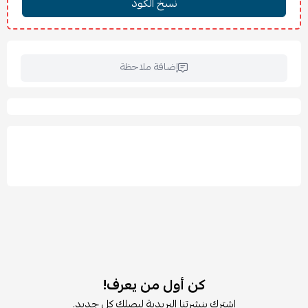
خفيف الوزن وصغير الحجم لسهولة النقل.
قاعدة عريضة ومتينة تمنع الانقلاب.
مثالي كفكرة
هدية مميزة للمواليد الجدد
.
يوفر دعمًا قويًا لظهر الطفل مع حماية جانبية متينة.
إضافة ملاحظة
مناسب للإطعام والأنشطة اليومية.
كن أول من يعرف!
اشترك بنشرتنا البريدية ليصلك كل جديد.