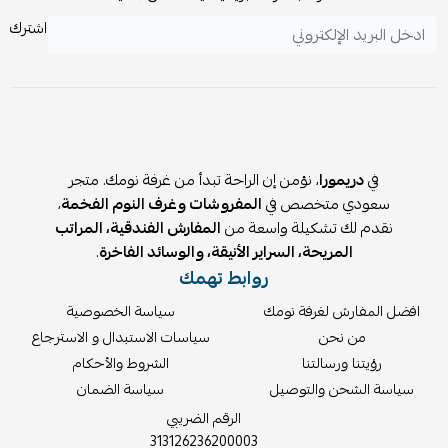
اشترك
في
دريمورا
، نؤمن إن الراحة تبدأ من غرفة نومك. متجر
سعودي متخصص في
المفروشات وغرف النوم الفخمة
،
نقدم لك تشكيلة واسعة من
المفارش الفندقية، المراتب
المريحة، السراير الأنيقة، والوسائد الفاخرة
.
روابط تهمك
افضل المفارش لغرفة نومك
سياسة الخصوصية
من نحن
سياسات الاستبدال و الاسترجاع
رؤيتنا ورسالتنا
الشروط والأحكام
سياسة الشحن والتوصيل
سياسة الضمان
الرقم الضريبي
313126236200003