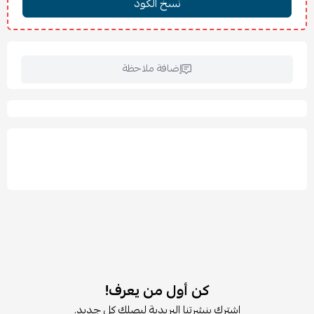
خفيف الوزن وصغير الحجم لسهولة النقل.
قاعدة عريضة ومتينة تمنع الانقلاب.
مثالي كفكرة
هدية مميزة للمواليد الجدد
.
يوفر دعمًا قويًا لظهر الطفل مع حماية جانبية متينة.
إضافة ملاحظة
مناسب للإطعام والأنشطة اليومية.
كن أول من يعرف!
اشترك بنشرتنا البريدية ليصلك كل جديد.