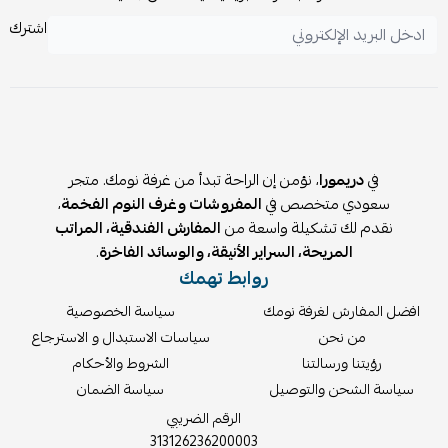
اشترك
في
دريمورا
، نؤمن إن الراحة تبدأ من غرفة نومك. متجر
سعودي متخصص في
المفروشات وغرف النوم الفخمة
،
نقدم لك تشكيلة واسعة من
المفارش الفندقية، المراتب
المريحة، السراير الأنيقة، والوسائد الفاخرة
.
روابط تهمك
افضل المفارش لغرفة نومك
سياسة الخصوصية
من نحن
سياسات الاستبدال و الاسترجاع
رؤيتنا ورسالتنا
الشروط والأحكام
سياسة الشحن والتوصيل
سياسة الضمان
الرقم الضريبي
313126236200003