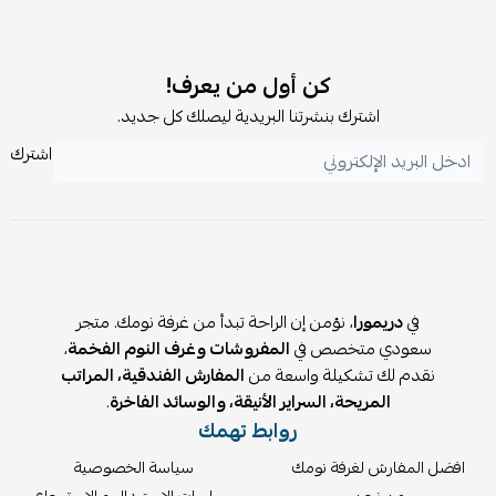
هل الحواجز قابلة للإزالة؟
نعم، يمكن فكها وتركيبها بسهولة.
هل يناسبه الغسيل المتكرر؟
كن أول من يعرف!
نعم، خامته متينة وتتحمل الغسيل مع الحفاظ على ألوانها.
اشترك بنشرتنا البريدية ليصلك كل جديد.
اشترك
في
دريمورا
، نؤمن إن الراحة تبدأ من غرفة نومك. متجر
سعودي متخصص في
المفروشات وغرف النوم الفخمة
،
نقدم لك تشكيلة واسعة من
المفارش الفندقية، المراتب
المريحة، السراير الأنيقة، والوسائد الفاخرة
.
روابط تهمك
افضل المفارش لغرفة نومك
سياسة الخصوصية