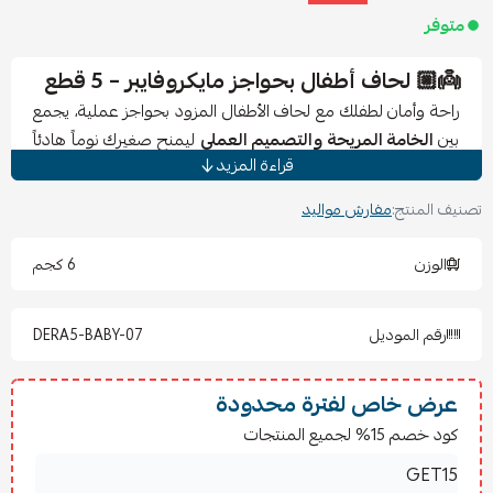
متوفر
👼🏼 لحاف أطفال بحواجز مايكروفايبر – 5 قطع
راحة وأمان لطفلك مع لحاف الأطفال المزود بحواجز عملية، يجمع
بين
الخامة المريحة والتصميم العملي
ليمنح صغيرك نوماً هادئاً
قراءة المزيد
وأجواء مبهجة. بفضل خامة المايكروفايبر الناعمة وطباعة
الديجيتال الثابتة، ستحصلين على لحاف أنيق لا يسبب الحساسية
تصنيف المنتج:
مفارش مواليد
وآمن لبشرة الطفل الحساسة.
الوزن
6 كجم
🔹 المواصفات:
5 قطع متكاملة:
رقم الموديل
DERA5-BABY-07
لحاف: 145×90 سم
شرشف: 160×110 سم
مخدة بحشوة: 45×35 سم
عرض خاص لفترة محدودة
2 حاجز بحشوة لحماية الطفل
كود خصم 15% لجميع المنتجات
🛏️ المميزات: