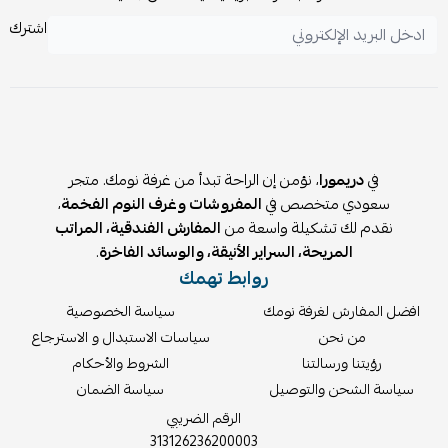
اشترك
في
دريمورا
، نؤمن إن الراحة تبدأ من غرفة نومك. متجر
سعودي متخصص في
المفروشات وغرف النوم الفخمة
،
نقدم لك تشكيلة واسعة من
المفارش الفندقية، المراتب
المريحة، السراير الأنيقة، والوسائد الفاخرة
.
روابط تهمك
افضل المفارش لغرفة نومك
سياسة الخصوصية
من نحن
سياسات الاستبدال و الاسترجاع
رؤيتنا ورسالتنا
الشروط والأحكام
سياسة الشحن والتوصيل
سياسة الضمان
الرقم الضريبي
313126236200003