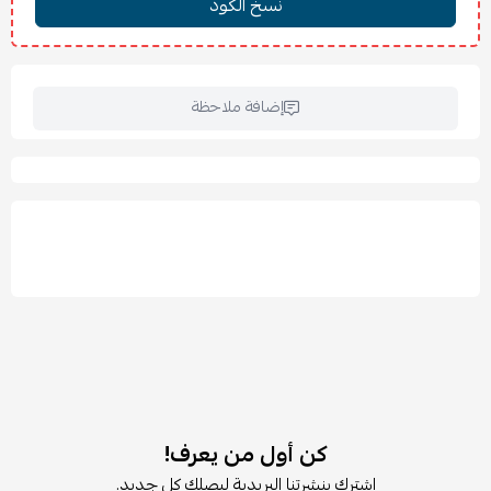
✨
المميزات:
تصميم عصري بخطوط بسيطة يناسب الديكورات الحديثة.
هيكل معدني بدون وصلات ملحومة لسهولة التركيب.
رف عملي واسع لتنظيم الكتب والمستلزمات اليومية.
إضافة ملاحظة
حجم مثالي للمساحات الصغيرة والشقق الحديثة.
خفيفة الوزن وسهلة النقل وإعادة الترتيب.
تجمع بين البساطة والوظيفة في تصميم واحد.
🧽
العناية والتنظيف:
يُنظف بقطعة قماش ناعمة وجافة أو مبللة قليلًا.
تجنب استخدام المواد الكاشطة أو القوية للحفاظ على الطلاء
المعدني.
يُفضل تجفيف السطح بعد التنظيف مباشرة.
⚠️
ملاحظة:
يُفضل وضعها على أرضية مستوية لضمان أفضل ثبات أثناء
الاستخدام.
كن أول من يعرف!
اشترك بنشرتنا البريدية ليصلك كل جديد.