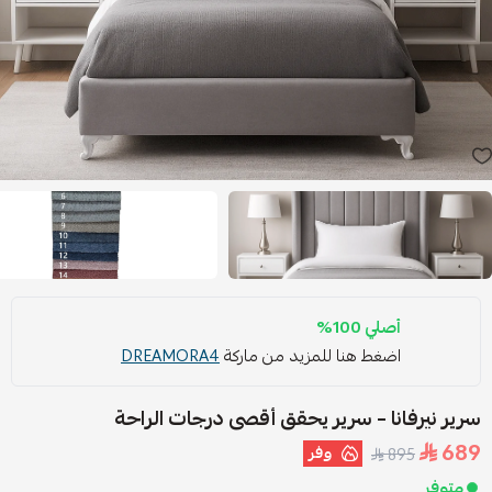
أصلي 100%
اضغط هنا للمزيد من ماركة
DREAMORA4
سرير نيرفانا – سرير يحقق أقصى درجات الراحة
689
وفر
895
متوفر