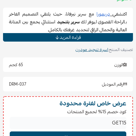
اكتشفي
دريمورا
مع سرير نيرفانا، حيث يلتقي التصميم الفاخر
بالراحة القصوى ليوفر لك
سرير بتنجيد
استثنائي يجمع بين المتانة
العالية والجمال الراقي لتجديد غرفتك بالكامل.
مواصفات سرير بتنجيد نيرفانا
قراءة المزيد
اسم المنتج: سرير نيرفانا
تصنيف المنتج:
اسرة تنجيد مودرن
التصنيف:
أسرة تنجيد مودرن
الماركة: دريمورا
الوزن
65 كجم
نوع الخشب: مزيج سويدي وتايلندي
سماكة الخشب: 18 ملم
رقم الموديل
DRM-037
ارتفاع الظهر: 130 سم قابل للتعديل
ارتفاع القاعدة: 25 سم قابل للتعديل
الأقمشة: بوكليه، خيش، مخمل
عرض خاص لفترة محدودة
مميزات سرير بتنجيد نيرفانا
كود خصم 15% لجميع المنتجات
يوفر
سرير بتنجيد
نيرفانا تجربة نوم مريحة تعزز جودة راحتك
اليومية الكاملة.
هيكل من خشب سويدي وتايلندي يضمن استقراراً قوياً يدوم