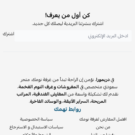
كيف أختار الارتفاع المناسب للقاعدة والظهر؟
تسمح الآلية المتطورة للسرير بتعديل الارتفاعات لتلائم تفضيلاتك
كن أول من يعرف!
الشخصية في النوم أو الاسترخاء داخل غرفتك بكل سهولة.
اشترك بنشرتنا البريدية ليصلك كل جديد.
ما الذي يميز مزيج الخشب المستخدم في
اشترك
التصنيع؟
يوفر دمج الخشب السويدي مع التايلندي توازناً مثالياً بين القوة
والمرونة الهيكلية لضمان ثبات السرير واستدامته الطويلة.
هل الأقمشة المختارة سهلة التنظيف؟
نقدم خيارات متنوعة من الأقمشة المختارة بعناية لتجمع بين
في
دريمورا
، نؤمن إن الراحة تبدأ من غرفة نومك. متجر
المظهر الأنيق والسهولة في الحفاظ على رونقها مع التنظيف الدوري.
سعودي متخصص في
المفروشات وغرف النوم الفخمة
،
اطلبي
سرير بتنجيد
من
dreamorasa
واستمتعي بأعلى
نقدم لك تشكيلة واسعة من
المفارش الفندقية، المراتب
مستويات الراحة التي تقدمها منتجاتنا لمنزلك.
المريحة، السراير الأنيقة، والوسائد الفاخرة
.
روابط تهمك
افضل المفارش لغرفة نومك
سياسة الخصوصية
من نحن
سياسات الاستبدال و الاسترجاع
رؤيتنا ورسالتنا
الشروط والأحكام