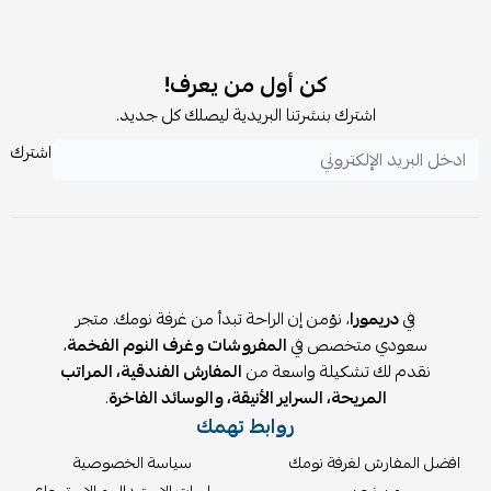
هل خامة البوكليه تحتاج لعناية خاصة للتنظيف؟
تتميز خامة البوكليه بكونها عملية وأنيقة، ويوصى بالتنظيف الدوري
كن أول من يعرف!
اللطيف للحفاظ على رونق القماش وجمال مظهره دائماً.
اشترك بنشرتنا البريدية ليصلك كل جديد.
هل يعتبر المزيج الخشبي المستخدم مقاوماً
اشترك
للرطوبة؟
يعتمد التصميم على مزيج أخشاب معالجة توفر توازناً ممتازاً بين
القوة والمقاومة لضمان استقرار الهيكل الخشبي للسرير.
هل يمكنني طلب السرير بمقاسات غير المقاسات
الجاهزة؟
في
دريمورا
، نؤمن إن الراحة تبدأ من غرفة نومك. متجر
سعودي متخصص في
المفروشات وغرف النوم الفخمة
،
نوفر خيارات متنوعة لتخصيص الأبعاد وفقاً لمساحة غرفتك
نقدم لك تشكيلة واسعة من
المفارش الفندقية، المراتب
لضمان الحصول على القياس المثالي الذي يمنحك الراحة الكاملة.
المريحة، السراير الأنيقة، والوسائد الفاخرة
.
اطلب سرير نوم خشب بوكليه كاليدا الآن وعِش
روابط تهمك
رفاهية النوم
افضل المفارش لغرفة نومك
سياسة الخصوصية
لا تتردد في ترقية غرفة نومك بقطعة تجمع بين الجودة والفخامة.