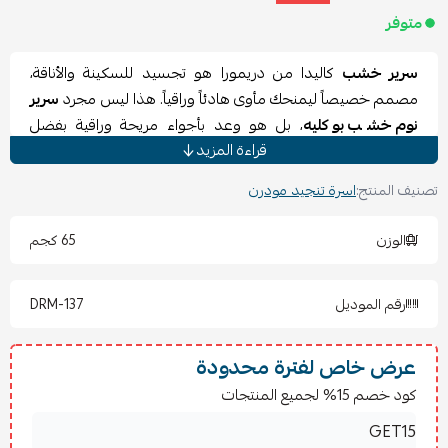
متوفر
سرير خشب
كاليدا من دريمورا هو تجسيد للسكينة والأناقة،
مصمم خصيصاً ليمنحك مأوى هادئاً وراقياً. هذا ليس مجرد
سرير
نوم خشب بوكليه
، بل هو وعد بأجواء مريحة وراقية بفضل
قراءة المزيد
تفاصيله البسيطة والدافئة. اخترنا له أرقى خامات الخشب والتنجيد
لنقدم لك قطعة
أثاث راقٍ
تليق بمنزلك وتدوم طويلاً في جميع أنحاء
تصنيف المنتج:
اسرة تنجيد مودرن
المملكة العربية السعودية.
مواصفات سرير بوكليه كاليدا
الوزن
65 كجم
اسم المنتج: سرير كاليدا
التصنيف:
أسرة تنجيد مودرن
رقم الموديل
DRM-137
نوع الخشب: مزيج سويدي وتايلندي
سماكة الخشب: 18 ملم
الأقمشة المتاحة: بوكليه، خيش، مخمل، شانيل
عرض خاص لفترة محدودة
مميزات سرير بوكليه كاليدا
كود خصم 15% لجميع المنتجات
يجسد
سرير بوكليه
أناقة عصرية تضفي دفئاً استثنائياً على
مساحتك الشخصية الخاصة.