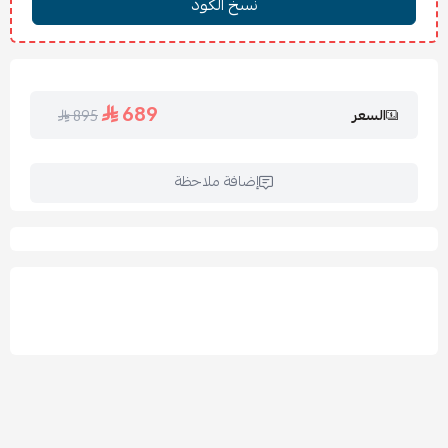
تصميم مودرن مبتكر
قاعدة قوية توفر ثباتًا ممتازًا
متوفر بعدة مقاسات وألوان حسب الطلب
⭐
لماذا تختار سرير لاما ؟
689
السعر
895
تصميم فقاعي مبتكر وغير تقليدي
مظهر ديكوري لافت وفخم
راحة عالية بفضل التنجيد الكامل
إضافة ملاحظة
خامات قوية تدوم لفترة طويلة
يناسب الديكورات العصرية الجريئة
قطعة مميزة ترفع مستوى الغرفة فورًا
🏠
الاستخدامات:
غرف النوم الرئيسية
غرف الضيوف
الشقق الحديثة
الأجنحة الفاخرة
🧽
العناية والتنظيف:
تنظيف القماش بقطعة قماش ناعمة أو مكنسة للأقمشة