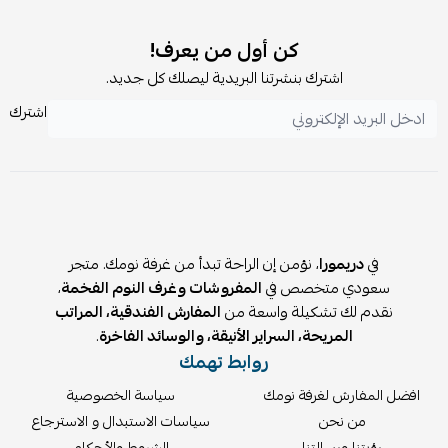
تجنب المواد الكيميائية القوية
الحفاظ على السرير بعيدًا عن الرطوبة
كن أول من يعرف!
🚚
الشحن والتركيب:
اشترك بنشرتنا البريدية ليصلك كل جديد.
شحن بتغليف آمن ومحكم
يحتاج إلى تركيب (غير مشمول)
اشترك
🛡
الضمان:
ضمان على الهيكل الخشبي ضد عيوب التصنيع
في
دريمورا
، نؤمن إن الراحة تبدأ من غرفة نومك. متجر
سعودي متخصص في
المفروشات وغرف النوم الفخمة
،
نقدم لك تشكيلة واسعة من
المفارش الفندقية، المراتب
المريحة، السراير الأنيقة، والوسائد الفاخرة
.
روابط تهمك
افضل المفارش لغرفة نومك
سياسة الخصوصية
من نحن
سياسات الاستبدال و الاسترجاع
رؤيتنا ورسالتنا
الشروط والأحكام