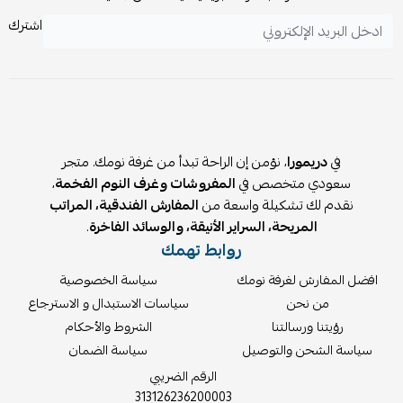
اشترك
في
دريمورا
، نؤمن إن الراحة تبدأ من غرفة نومك. متجر
سعودي متخصص في
المفروشات وغرف النوم الفخمة
،
نقدم لك تشكيلة واسعة من
المفارش الفندقية، المراتب
المريحة، السراير الأنيقة، والوسائد الفاخرة
.
روابط تهمك
افضل المفارش لغرفة نومك
سياسة الخصوصية
من نحن
سياسات الاستبدال و الاسترجاع
رؤيتنا ورسالتنا
الشروط والأحكام
سياسة الشحن والتوصيل
سياسة الضمان
الرقم الضريبي
313126236200003