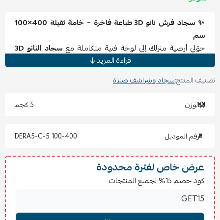
✨ سجاد فرش نانو 3D طباعة فاخرة – خامة ثقيلة 400×100
سم
حوّلي أرضية منزلك إلى لوحة فنية متكاملة مع
سجاد النانو 3D
قراءة المزيد
بتقنية الطباعة ثلاثية الأبعاد. تصميم عصري بخامة ثقيلة عالية
الجودة يمنحك ثباتاً وراحة تحت الأقدام مع ألوان واضحة تدوم
تصنيف المنتج:
سجاد وشراشف صلاة
طويلاً. مثالي لغرف الجلوس والمجالس الواسعة.
✅
المميزات
الوزن
5 كجم
خامة نانو ثقيلة متينة تدوم سنوات.
طباعة 3D واضحة بتفاصيل عصرية أنيقة.
رقم الموديل
DERA5-C-5 100-400
مقاس كبير (400×100 سم) مناسب للمساحات الواسعة.
ملمس ناعم يمنحك راحة عند الاستخدام.
سهل التنظيف ولا يفقد رونقه مع الاستعمال.
عرض خاص لفترة محدودة
كود خصم 15% لجميع المنتجات