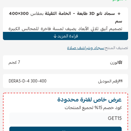
🔹
سجاد نانو 3D طابعة – الخامة الثقيلة
بمقاس
300×400
سم
تصميم أنيق ثلاثي الأبعاد يضيف لمسة فاخرة للمجالس الكبيرة
قراءة المزيد
وغرف المعيشة.
✨
المواصفات:
تصنيف المنتج:
سجاد وشراشف صلاة
المقاس:
300×400 سم
(مقاس كبير يغطي مساحة واسعة).
الخامة:
نانو ثقيلة
متينة تدوم طويلاً.
الوزن
7 كجم
الطباعة:
3D عالية الدقة
بألوان ثابتة زاهية.
الملمس: ناعم ومريح تحت القدم.
رقم الموديل
DERA5-D-4 300-400
الصنع: صيني.
📌
المميزات:
مثالية للمجالس والصالات الواسعة.
عرض خاص لفترة محدودة
خامة قوية وسهلة التنظيف.
كود خصم 15% لجميع المنتجات
ألوان ثابتة تضيف فخامة وجمال للديكور.