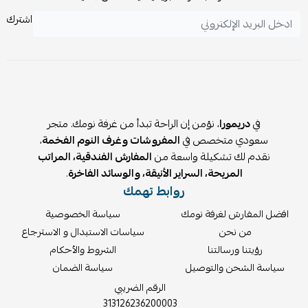
اشترك
في
دريمورا
، نؤمن إن الراحة تبدأ من غرفة نومك. متجر
سعودي متخصص في
المفروشات وغرف النوم الفخمة
،
نقدم لك تشكيلة واسعة من
المفارش الفندقية، المراتب
المريحة، السراير الأنيقة، والوسائد الفاخرة
.
روابط تهمك
افضل المفارش لغرفة نومك
سياسة الخصوصية
من نحن
سياسات الاستبدال و الاسترجاع
رؤيتنا ورسالتنا
الشروط والأحكام
سياسة الشحن والتوصيل
سياسة الضمان
الرقم الضريبي
313126236200003