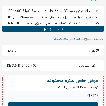
✨ سجاد فرش نانو 3D طباعة فاخرة – خامة ثقيلة 400×100
سمحوّلي أرضية منزلك إلى لوحة فنية متكاملة مع
سجاد النانو 3D
بتقنية الطباعة ثلاثية الأبعاد. تصميم عصري بخامة ثقيلة عالية
قراءة المزيد
الجودة يمنحك ثباتاً وراحة تحت الأقدام مع ألوان واضحة تدوم
طويلاً. مثالي لغرف الجلوس والمجالس الواسعة.
تصنيف المنتج:
سجاد وشراشف صلاة
✅
المميزات
خامة نانو ثقيلة متينة تدوم سنوات.
الوزن
5 كجم
طباعة 3D واضحة بتفاصيل عصرية أنيقة.
مقاس كبير (400×100 سم) مناسب للمساحات الواسعة.
رقم الموديل
DERA5-B-2 100-400
ملمس ناعم يمنحك راحة عند الاستخدام.
سهل التنظيف ولا يفقد رونقه مع الاستعمال.
عرض خاص لفترة محدودة
كود خصم 15% لجميع المنتجات