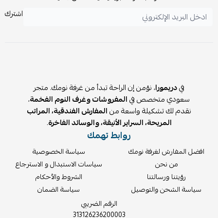
اشترك
في
دريمورا
، نؤمن إن الراحة تبدأ من غرفة نومك. متجر
سعودي متخصص في
المفروشات وغرف النوم الفخمة
،
نقدم لك تشكيلة واسعة من
المفارش الفندقية، المراتب
المريحة، السراير الأنيقة، والوسائد الفاخرة
.
روابط تهمك
افضل المفارش لغرفة نومك
سياسة الخصوصية
من نحن
سياسات الاستبدال و الاسترجاع
رؤيتنا ورسالتنا
الشروط والأحكام
سياسة الشحن والتوصيل
سياسة الضمان
الرقم الضريبي
313126236200003