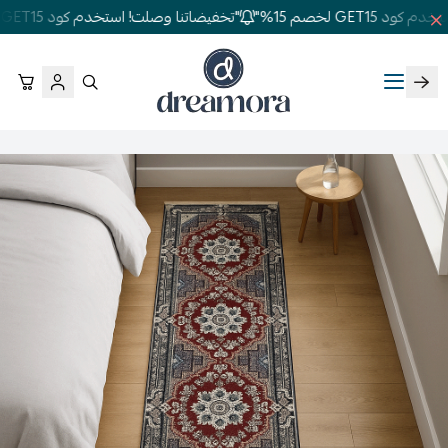
GET1 لخصم 15%"
"تخفيضاتنا وصلت! استخدم كود GET15 لخصم 15%"
دريمورا للمفارش وأثاث غرف النوم