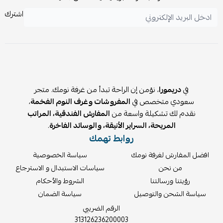
اشترك
في
دريمورا
، نؤمن إن الراحة تبدأ من غرفة نومك. متجر
سعودي متخصص في
المفروشات وغرف النوم الفخمة
،
نقدم لك تشكيلة واسعة من
المفارش الفندقية، المراتب
المريحة، السراير الأنيقة، والوسائد الفاخرة
.
روابط تهمك
افضل المفارش لغرفة نومك
سياسة الخصوصية
من نحن
سياسات الاستبدال و الاسترجاع
رؤيتنا ورسالتنا
الشروط والأحكام
سياسة الشحن والتوصيل
سياسة الضمان
الرقم الضريبي
313126236200003