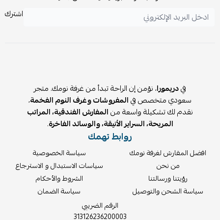
اشترك
في
دريمورا
، نؤمن إن الراحة تبدأ من غرفة نومك. متجر
سعودي متخصص في
المفروشات وغرف النوم الفخمة
،
نقدم لك تشكيلة واسعة من
المفارش الفندقية، المراتب
المريحة، السراير الأنيقة، والوسائد الفاخرة
.
روابط تهمك
افضل المفارش لغرفة نومك
سياسة الخصوصية
من نحن
سياسات الاستبدال و الاسترجاع
رؤيتنا ورسالتنا
الشروط والأحكام
سياسة الشحن والتوصيل
سياسة الضمان
الرقم الضريبي
313126236200003