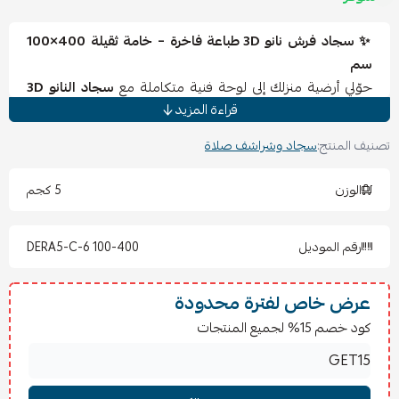
✨ سجاد فرش نانو 3D طباعة فاخرة – خامة ثقيلة 400×100
سم
حوّلي أرضية منزلك إلى لوحة فنية متكاملة مع
سجاد النانو 3D
قراءة المزيد
بتقنية الطباعة ثلاثية الأبعاد. تصميم عصري بخامة ثقيلة عالية
الجودة يمنحك ثباتاً وراحة تحت الأقدام مع ألوان واضحة تدوم
تصنيف المنتج:
سجاد وشراشف صلاة
طويلاً. مثالي لغرف الجلوس والمجالس الواسعة.
✅
المميزات
الوزن
5 كجم
خامة نانو ثقيلة متينة تدوم سنوات.
طباعة 3D واضحة بتفاصيل عصرية أنيقة.
رقم الموديل
DERA5-C-6 100-400
مقاس كبير (400×100 سم) مناسب للمساحات الواسعة.
ملمس ناعم يمنحك راحة عند الاستخدام.
سهل التنظيف ولا يفقد رونقه مع الاستعمال.
عرض خاص لفترة محدودة
كود خصم 15% لجميع المنتجات