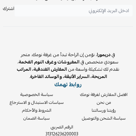
اشترك
في
دريمورا
، نؤمن إن الراحة تبدأ من غرفة نومك. متجر
سعودي متخصص في
المفروشات وغرف النوم الفخمة
،
نقدم لك تشكيلة واسعة من
المفارش الفندقية، المراتب
المريحة، السراير الأنيقة، والوسائد الفاخرة
.
روابط تهمك
افضل المفارش لغرفة نومك
سياسة الخصوصية
من نحن
سياسات الاستبدال و الاسترجاع
رؤيتنا ورسالتنا
الشروط والأحكام
سياسة الشحن والتوصيل
سياسة الضمان
الرقم الضريبي
313126236200003