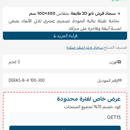
🔹
سجاد فرش نانو 3D طابعة
بمقاس
300×100 سم
بخامة ثقيلة عالية الجودة، تصميم عصري ثلاثي الأبعاد يضفي
لمسة أنيقة وفاخرة على منزلك.
قراءة المزيد
✨
المواصفات:
المقاس:
300×100 سم
(مقاس عملي مثالي للممرات
تصنيف المنتج:
سجاد وشراشف صلاة
والمجالس).
الخامة:
نانو ثقيلة
متينة وعالية الجودة.
الوزن
5 كجم
الطباعة:
تصميم 3D
واضح بألوان ثابتة لا تتأثر بالغسيل.
الملمس: ناعم ومريح تحت القدم.
رقم الموديل
DERA5-B-4 100-300
الصنع: صيني.
📌
المميزات:
سجاد عملي وسهل التنظيف.
عرض خاص لفترة محدودة
يدوم لفترة طويلة بفضل خامته الثقيلة.
كود خصم 15% لجميع المنتجات
يضيف لمسة فاخرة لديكور المنزل.