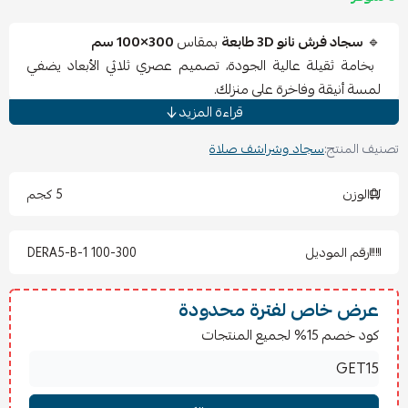
🔹
سجاد فرش نانو 3D طابعة
بمقاس
300×100 سم
بخامة ثقيلة عالية الجودة، تصميم عصري ثلاثي الأبعاد يضفي
لمسة أنيقة وفاخرة على منزلك.
قراءة المزيد
✨
المواصفات:
المقاس:
300×100 سم
(مقاس عملي مثالي للممرات
تصنيف المنتج:
سجاد وشراشف صلاة
والمجالس).
الخامة:
نانو ثقيلة
متينة وعالية الجودة.
الوزن
5 كجم
الطباعة:
تصميم 3D
واضح بألوان ثابتة لا تتأثر بالغسيل.
الملمس: ناعم ومريح تحت القدم.
رقم الموديل
DERA5-B-1 100-300
الصنع: صيني.
📌
المميزات:
سجاد عملي وسهل التنظيف.
عرض خاص لفترة محدودة
يدوم لفترة طويلة بفضل خامته الثقيلة.
كود خصم 15% لجميع المنتجات
يضيف لمسة فاخرة لديكور المنزل.