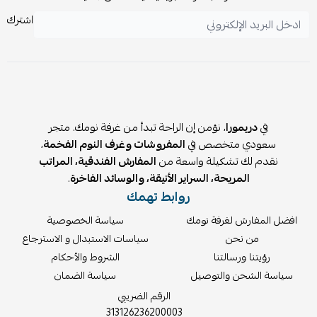
اشترك
في
دريمورا
، نؤمن إن الراحة تبدأ من غرفة نومك. متجر
سعودي متخصص في
المفروشات وغرف النوم الفخمة
،
نقدم لك تشكيلة واسعة من
المفارش الفندقية، المراتب
المريحة، السراير الأنيقة، والوسائد الفاخرة
.
روابط تهمك
افضل المفارش لغرفة نومك
سياسة الخصوصية
من نحن
سياسات الاستبدال و الاسترجاع
رؤيتنا ورسالتنا
الشروط والأحكام
سياسة الشحن والتوصيل
سياسة الضمان
الرقم الضريبي
313126236200003