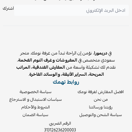
يمكن تنظيفها لدى مختص تنظيف سجاد عند الحاجة.
اشترك
⚠️
ملاحظات:
يفضل استخدام المكنسة الكهربائية بفرشاة مستقيمة للحفاظ
على نعومة الوبر.
يمكن دمج أكثر من سجادة للحصول على مساحة أكبر بشكل أنيق
ومتناسق.
في
دريمورا
، نؤمن إن الراحة تبدأ من غرفة نومك. متجر
سعودي متخصص في
المفروشات وغرف النوم الفخمة
،
نقدم لك تشكيلة واسعة من
المفارش الفندقية، المراتب
المريحة، السراير الأنيقة، والوسائد الفاخرة
.
روابط تهمك
افضل المفارش لغرفة نومك
سياسة الخصوصية
من نحن
سياسات الاستبدال و الاسترجاع
رؤيتنا ورسالتنا
الشروط والأحكام
سياسة الشحن والتوصيل
سياسة الضمان
الرقم الضريبي
313126236200003