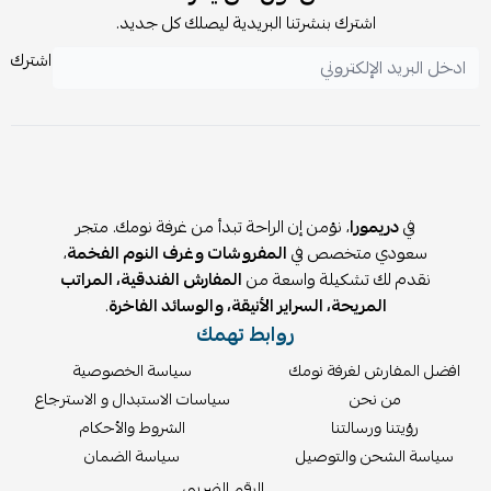
لطيف.
اشترك بنشرتنا البريدية ليصلك كل جديد.
يمكن تنظيفها لدى مختص تنظيف سجاد عند الحاجة.
اشترك
⚠️
ملاحظات:
يفضل استخدام المكنسة الكهربائية بفرشاة مستقيمة للحفاظ
على نعومة الوبر.
يمكن دمج أكثر من سجادة للحصول على مساحة أكبر بشكل أنيق
ومتناسق.
في
دريمورا
، نؤمن إن الراحة تبدأ من غرفة نومك. متجر
سعودي متخصص في
المفروشات وغرف النوم الفخمة
،
نقدم لك تشكيلة واسعة من
المفارش الفندقية، المراتب
المريحة، السراير الأنيقة، والوسائد الفاخرة
.
روابط تهمك
افضل المفارش لغرفة نومك
سياسة الخصوصية
من نحن
سياسات الاستبدال و الاسترجاع
رؤيتنا ورسالتنا
الشروط والأحكام
سياسة الشحن والتوصيل
سياسة الضمان
الرقم الضريبي