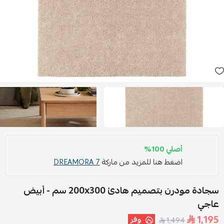
أصلي 100%
اضغط هنا للمزيد من ماركة
DREAMORA 7
سجادة مودرن بتصميم هادئ ‎200x300 سم‏ - أبيض
عاجي
1,195
وفر
1,494