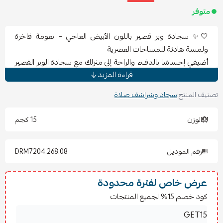
متوفر
🤍✨ سجادة وبر قصير باللون الأبيض العاجي – نعومة فاخرة
ولمسة هادئة للمساحات العصرية
أضيفي إحساسًا بالدفء والراحة إلى منزلك مع سجادة الوبر القصير
قراءة المزيد
باللون الأبيض العاجي، المصممة بملمس ناعم وكثيف يمنح الغرفة
أجواءً هادئة وفاخرة تناسب مختلف أنماط الديكور العصري.
تصنيف المنتج:
سجاد وشراشف صلاة
تتميز السجادة بوبر كثيف وناعم يوفر سطحًا مريحًا للمشي
والجلوس، بينما يضيف اللمعان الخفيف تدرجات أنيقة ولمسة
الوزن
15 كجم
راقية للمكان. كما يساعد الوبر على تخفيف الأصوات وخلق أجواء
أكثر راحة وهدوءًا داخل الغرفة.
رقم الموديل
DRM7204.268.08
ويمكن تنسيق عدة سجادات بجانب بعضها بسهولة للحصول على
مساحة أكبر بفضل الحواف المقطوعة التي تجعل الفواصل غير
ظاهرة تقريبًا.
عرض خاص لفترة محدودة
📏
المقاسات :
كود خصم 15% لجميع المنتجات
•
مقاس ‎200×300 سم
مقاس كبير مثالي للمساحات الواسعة وغرف المعيشة الكبيرة،