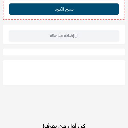
يمنح الأرضية تغطية أنيقة وإحساسًا بالفخامة والدفء.
اللون: أبيض عاجي
✨
المميزات:
وبر كثيف وناعم يمنح إحساسًا مريحًا وفخمًا.
لون أبيض عاجي هادئ يناسب مختلف الديكورات.
إضافة ملاحظة
تساعد على تخفيف الصوت وإضافة أجواء دافئة للمكان.
لمعان خفيف يمنح السطح مظهرًا أنيقًا ومتجددًا.
يمكن دمج أكثر من سجادة بجانب بعضها بسهولة.
مثالية لغرف النوم وغرف المعيشة.
تصميم عصري بسيط يناسب المساحات المختلفة.
🧽
العناية والتنظيف:
لا تُغسل بالماء أو بالغسالة.
لا يُستخدم المبيض أو التنشيف الآلي أو الكي.
يُنصح بتنظيفها بالمكنسة الكهربائية بانتظام باستخدام الفرشاة
المستطيلة فقط.
البقع الجافة تزال بالكشط برفق نحو منتصف البقعة.
البقع الرطبة تُمتص بمناديل ثم تُنظف بقطعة قماش مبللة بمنظف
كن أول من يعرف!